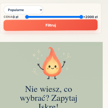
CENA
0
zł
+2000 zł
Filtruj
Nie wiesz, co
wybrać? Zapytaj
Iskrę!