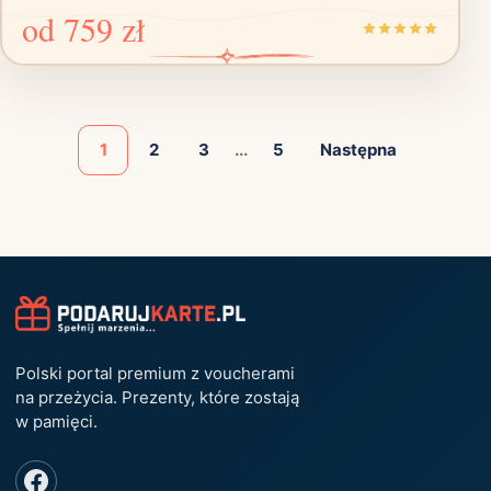
od
759 zł
1
2
3
...
5
Następna
Polski portal premium z voucherami
na przeżycia. Prezenty, które zostają
w pamięci.