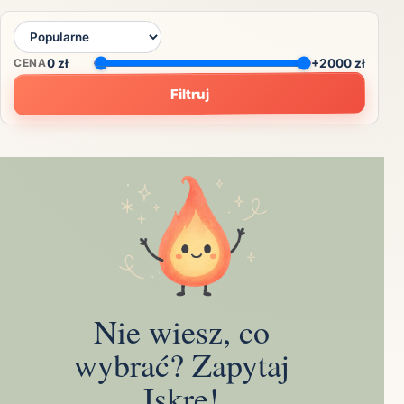
CENA
0
zł
+2000 zł
Filtruj
Nie wiesz, co
wybrać? Zapytaj
Iskrę!