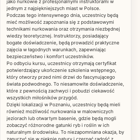
jako nurkowie z profesjonalnymi instruktorami w
jednym z najpiękniejszych miast w Polsce.
Podczas tego intensywnego dnia, uczestnicy będą
mieć możliwość zapoznania się z podstawowymi
technikami nurkowania oraz otrzymania niezbędnej
wiedzy teoretycznej. Instruktorzy, posiadający
bogate doświadczenie, będą prowadzić praktyczne
zajęcia w łagodnych warunkach, zapewniając
bezpieczeństwo i komfort uczestników.
Po odbyciu kursu, uczestnicy otrzymają certyfikat
potwierdzający ukończenie szkolenia wstępnego,
który otworzy przed nimi drzwi do fascynującego
świata podwodnego. To niesamowite doświadczenie,
które z pewnością zachwyci i pobudzi ciekawość
wszystkich miłośników przygód.
Dzięki lokalizacji w Poznaniu, uczestnicy będą mieli
również możliwość nurkowania w malowniczych
jeziorach lub otwartym basenie, gdzie będą mogli
zobaczyć różnorodne gatunki ryb i roślin w ich
naturalnym środowisku. To niezapomniana okazja, by
zanurzyć się w pięknie natury i czerpać radość z