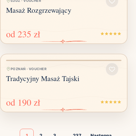
ŁÓDŹ
·
VOUCHER
Masaż Rozgrzewający
od
235 zł
POZNAŃ
·
VOUCHER
Tradycyjny Masaż Tajski
od
190 zł
1
2
3
...
237
Następna