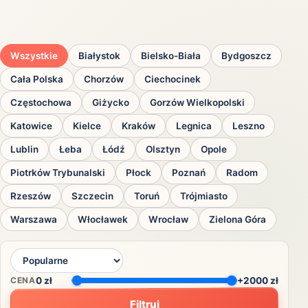
Wszystkie
Białystok
Bielsko-Biała
Bydgoszcz
Cała Polska
Chorzów
Ciechocinek
Częstochowa
Giżycko
Gorzów Wielkopolski
Katowice
Kielce
Kraków
Legnica
Leszno
Lublin
Łeba
Łódź
Olsztyn
Opole
Piotrków Trybunalski
Płock
Poznań
Radom
Rzeszów
Szczecin
Toruń
Trójmiasto
Warszawa
Włocławek
Wrocław
Zielona Góra
CENA
0
zł
+2000 zł
Filtruj