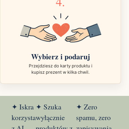
4.
Wybierz i podaruj
Przejdziesz do karty produktu i
kupisz prezent w kilka chwil.
✦ Iskra
✦ Szuka
✦ Zero
korzysta
wyłącznie
spamu, zero
z AI
produktów z
zapisywania