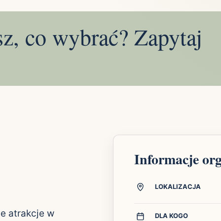
sz, co wybrać? Zapytaj
Informacje or
LOKALIZACJA
e atrakcje w
DLA KOGO