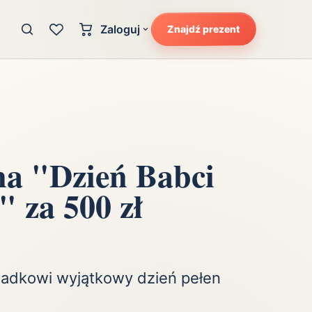
Zaloguj
Znajdź prezent
Konto klienta
zję
Uczucia
Logowanie dla kupujących
Atrakcyjność
Strefa partnera
Ciarki na plecach
Logowanie dla partnerów
Kunszt
na "Dzień Babci
cka
Lans i błysk reflektorów
" za 500 zł
Magię
Moc
Pewność siebie
Potencjał
ziadkowi wyjątkowy dzień pełen