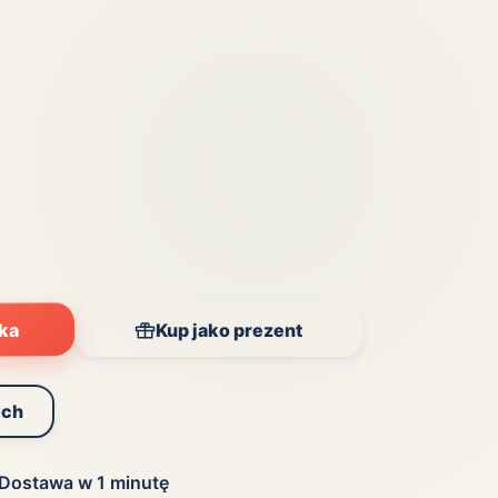
yka
Kup jako prezent
ych
Dostawa w 1 minutę