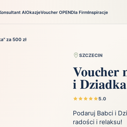
Konsultant AI
Okazje
Voucher OPEN
Dla Firm
Inspiracje
go
Prezenty
Na jaką oka
a" za 500 zł
ga
Ekstremalnie
Chrzest
i
Firma
Imieniny
SZCZECIN
Fotografia
Komunia
Voucher 
Gry
Narodziny dzie
i Dziadka
Kulinaria
Parapetówka
ra
Kultura i Rozrywka
Rocznica
Kursy i szkolenia
Różne okazje
5.0
Moda
Ślub i wesele
Podaruj Babci i D
radości i relaksu!