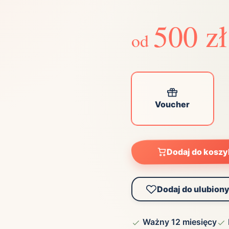
ta
ściej wybierane lokalizacje
500 zł
od
tok
Bielsko-Biała
Bydgoszcz
olska
Chorzów
Ciechocinek
ochowa
Giżycko
Gorzów
Wielkopolski
ice
Kielce
Kraków
Voucher
tkie miasta
Dodaj do kosz
Dodaj do ulubion
Ważny 12 miesięcy