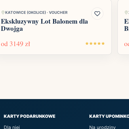
KATOWICE (OKOLICE)
·
VOUCHER
Ekskluzywny Lot Balonem dla
E
Dwojga
B
od
3149 zł
o
KARTY PODARUNKOWE
KARTY UPOMINK
Dla niej
Na urodziny