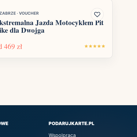
ZABRZE
·
VOUCHER
kstremalna Jazda Motocyklem Pit
ike dla Dwojga
d
469 zł
OWE
PODARUJKARTE.PL
Wspolpraca