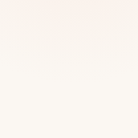
Mias
Najczę
Białys
Cała P
Częst
Dla niej
Dla niego
Dla dwojga
Urodziny
Katow
Ekstremalnie
Wszys