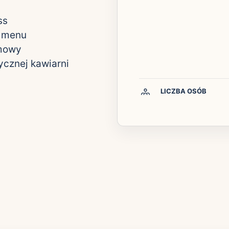
ss
m menu
lmowy
cznej kawiarni
LICZBA OSÓB