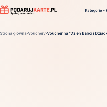
Kategorie
Dla ko
Strona główna
›
Vouchery
›
Voucher na "Dzień Babci i Dziadk
Dla dwoj
Dla dziec
Dla firm
Dla niego
Dla niej
Dla senio