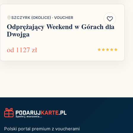
SZCZYRK (OKOLICE)
·
VOUCHER
Odprężający Weekend w Górach dla
Dwojga
od
1127 zł
Polski portal premium z voucherami