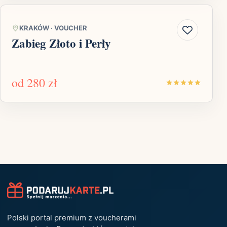
KRAKÓW
·
VOUCHER
Zabieg Złoto i Perły
od
280 zł
Polski portal premium z voucherami