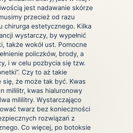
iwością jest nadawanie skórze
 musimy przecież od razu
 chirurga estetycznego. Kilka
tancji wystarczy, by wypełnić
i, także wokół ust. Pomocne
łnienie policzków, brody, a
, i w celu pozbycia się tzw.
etki”. Czy to aż takie
e się, że może tak być. Kwas
n mililitr, kwas hialuronowy
a mililitry. Wystarczająco
ować twarz bez konieczności
bezpiecznych rozwiązań z
znego. Co więcej, po botoksie