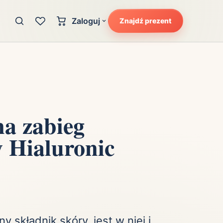
Zaloguj
Znajdź prezent
Konto klienta
zję
Uczucia
Logowanie dla kupujących
Atrakcyjność
Strefa partnera
Ciarki na plecach
Logowanie dla partnerów
Kunszt
na zabieg
cka
Lans i błysk reflektorów
y Hialuronic
Magię
Moc
Pewność siebie
Potencjał
ny składnik skóry, jest w niej i