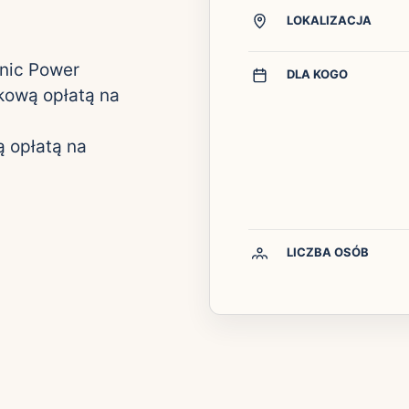
LOKALIZACJA
onic Power
DLA KOGO
kową opłatą na
 opłatą na
LICZBA OSÓB