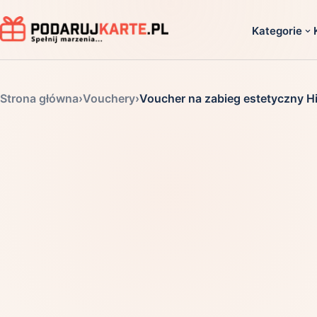
Kategorie
Dla ko
Strona główna
›
Vouchery
›
Voucher na zabieg estetyczny H
Dla dwoj
Dla dziec
Dla firm
Dla niego
Dla niej
Dla senio