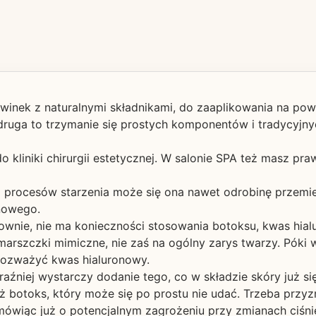
nek z naturalnymi składnikami, do zaaplikowania na powie
 druga to trzymanie się prostych komponentów i tradycyjn
do kliniki chirurgii estetycznej. W salonie SPA też masz 
procesów starzenia może się ona nawet odrobinę przemieś
nowego.
ownie, nie ma konieczności stosowania botoksu, kwas hia
marszczki mimiczne, nie zaś na ogólny zarys twarzy. Póki w
 rozważyć kwas hialuronowy.
aźniej wystarczy dodanie tego, co w składzie skóry już się
 botoks, który może się po prostu nie udać. Trzeba przyzn
 mówiąc już o potencjalnym zagrożeniu przy zmianach ciśn