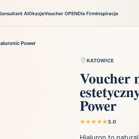
Konsultant AI
Okazje
Voucher OPEN
Dla Firm
Inspiracje
go
Prezenty
Na jaką oka
ialuronic Power
ga
Ekstremalnie
Chrzest
i
Firma
Imieniny
KATOWICE
Fotografia
Komunia
Voucher 
Gry
Narodziny dzie
estetyczn
Kulinaria
Parapetówka
ra
Kultura i Rozrywka
Rocznica
Power
Kursy i szkolenia
Różne okazje
Moda
Ślub i wesele
3.0
Hialuron to natural