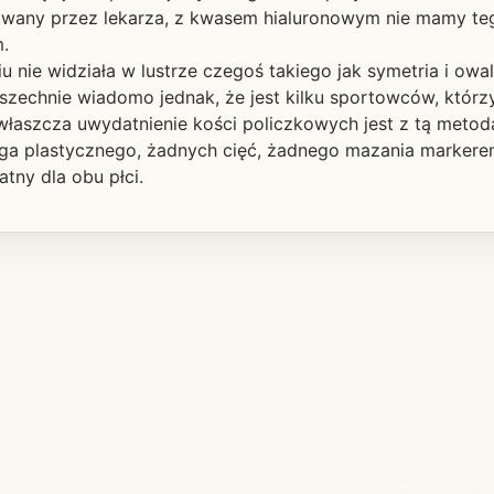
owany przez lekarza, z kwasem hialuronowym nie mamy tego
.
 nie widziała w lustrze czegoś takiego jak symetria i owa
szechnie wiadomo jednak, że jest kilku sportowców, którz
łaszcza uwydatnienie kości policzkowych jest z tą metodą 
rga plastycznego, żadnych cięć, żadnego mazania markerem
tny dla obu płci.