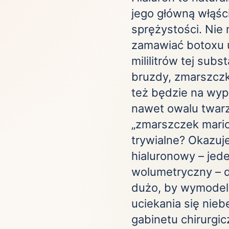
ta
jego główną włąśc
ściej wybierane lokalizacje
sprężystości. Nie
zamawiać botoxu u
tok
Bielsko-Biała
Bydgoszcz
mililitrów tej subs
olska
Chorzów
Ciechocinek
bruzdy, zmarszczk
ochowa
Giżycko
Gorzów
Wielkopolski
też będzie na wype
ice
Kielce
Kraków
nawet owalu twarzy
tkie miasta
„zmarszczek marion
trywialne? Okazuj
hialuronowy – jede
wolumetryczny – dw
dużo, by wymodel
uciekania się nie
gabinetu chirurgic