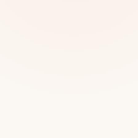
Mias
Najczę
Białys
Cała P
Częst
Dla niej
Dla niego
Dla dwojga
Urodziny
Katow
Ekstremalnie
Wszys