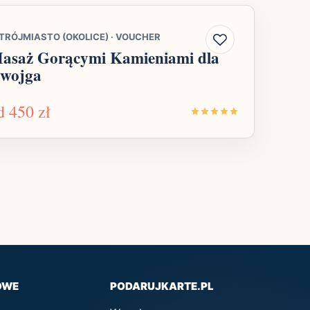
TRÓJMIASTO (OKOLICE)
·
VOUCHER
asaż Gorącymi Kamieniami dla
wojga
d
450 zł
OWE
PODARUJKARTE.PL