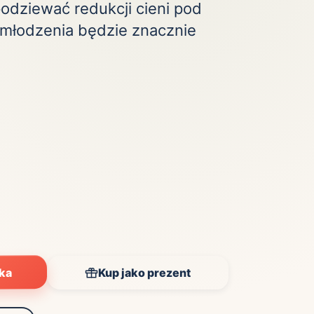
odziewać redukcji cieni pod
dmłodzenia będzie znacznie
yka
Kup jako prezent