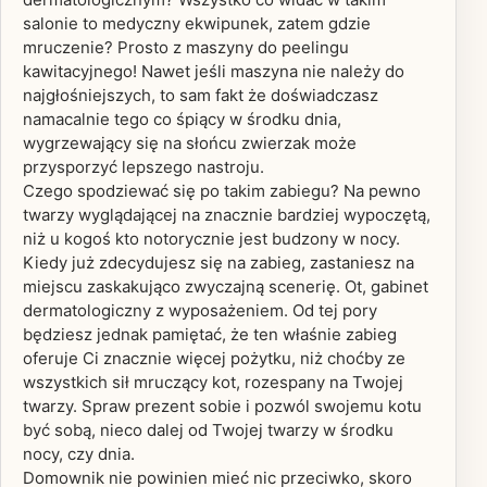
salonie to medyczny ekwipunek, zatem gdzie
mruczenie? Prosto z maszyny do peelingu
kawitacyjnego! Nawet jeśli maszyna nie należy do
najgłośniejszych, to sam fakt że doświadczasz
namacalnie tego co śpiący w środku dnia,
wygrzewający się na słońcu zwierzak może
przysporzyć lepszego nastroju.
Czego spodziewać się po takim zabiegu? Na pewno
twarzy wyglądającej na znacznie bardziej wypoczętą,
niż u kogoś kto notorycznie jest budzony w nocy.
Kiedy już zdecydujesz się na zabieg, zastaniesz na
miejscu zaskakująco zwyczajną scenerię. Ot, gabinet
dermatologiczny z wyposażeniem. Od tej pory
będziesz jednak pamiętać, że ten właśnie zabieg
oferuje Ci znacznie więcej pożytku, niż choćby ze
wszystkich sił mruczący kot, rozespany na Twojej
twarzy. Spraw prezent sobie i pozwól swojemu kotu
być sobą, nieco dalej od Twojej twarzy w środku
nocy, czy dnia.
Domownik nie powinien mieć nic przeciwko, skoro