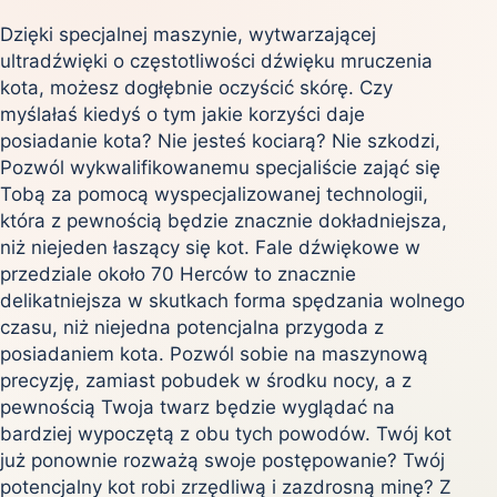
Dzięki specjalnej maszynie, wytwarzającej
ultradźwięki o częstotliwości dźwięku mruczenia
kota, możesz dogłębnie oczyścić skórę. Czy
myślałaś kiedyś o tym jakie korzyści daje
posiadanie kota? Nie jesteś kociarą? Nie szkodzi,
Pozwól wykwalifikowanemu specjaliście zająć się
Tobą za pomocą wyspecjalizowanej technologii,
która z pewnością będzie znacznie dokładniejsza,
niż niejeden łaszący się kot. Fale dźwiękowe w
przedziale około 70 Herców to znacznie
delikatniejsza w skutkach forma spędzania wolnego
czasu, niż niejedna potencjalna przygoda z
posiadaniem kota. Pozwól sobie na maszynową
precyzję, zamiast pobudek w środku nocy, a z
pewnością Twoja twarz będzie wyglądać na
bardziej wypoczętą z obu tych powodów. Twój kot
już ponownie rozważą swoje postępowanie? Twój
potencjalny kot robi zrzędliwą i zazdrosną minę? Z