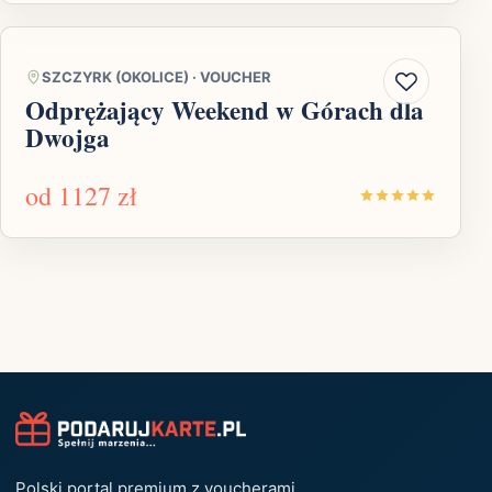
SZCZYRK (OKOLICE)
·
VOUCHER
Odprężający Weekend w Górach dla
Dwojga
od
1127 zł
Polski portal premium z voucherami