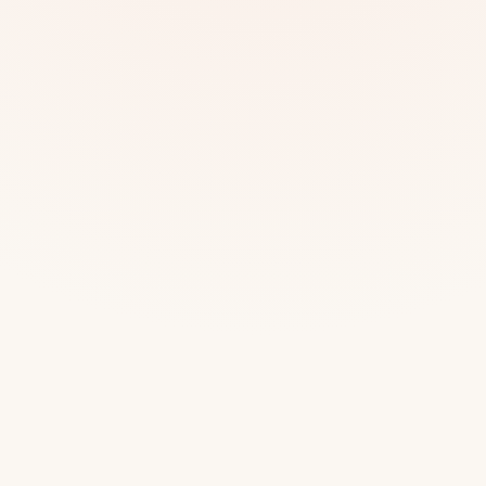
Mias
Najczę
Białys
Cała P
Częst
Dla niej
Dla niego
Dla dwojga
Urodziny
Katow
Ekstremalnie
Wszys