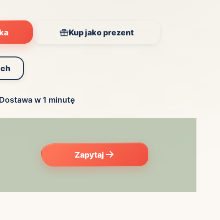
yka
Kup jako prezent
ych
Dostawa w 1 minutę
Zapytaj