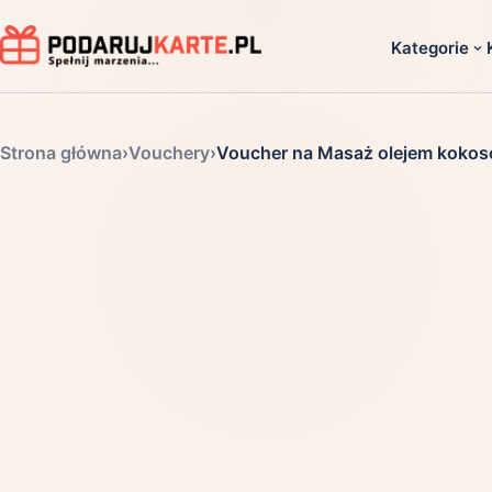
Kategorie
Dla ko
Strona główna
›
Vouchery
›
Voucher na Masaż olejem koko
Dla dwoj
Dla dziec
Dla firm
Dla niego
Dla niej
Dla senio
Zobacz ws