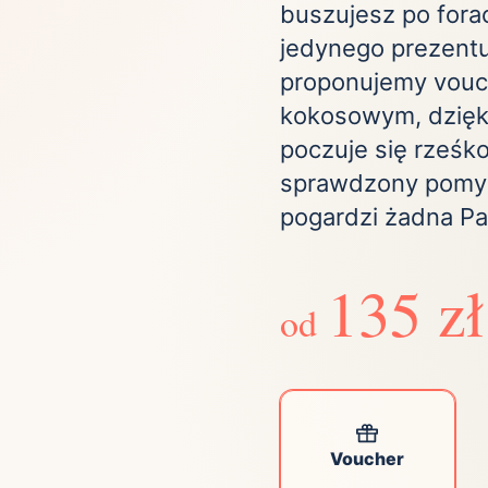
buszujesz po fora
Zobacz wszystkie
(21)
Zobacz wszystkie
jedynego prezentu
proponujemy vouc
ta
kokosowym, dzięk
ściej wybierane lokalizacje
poczuje się rześko
sprawdzony pomysł
pogardzi żadna Pa
tok
Bielsko-Biała
Bydgoszcz
olska
Chorzów
Ciechocinek
ochowa
Giżycko
Gorzów
135 zł
Wielkopolski
od
ice
Kielce
Kraków
tkie miasta
Voucher