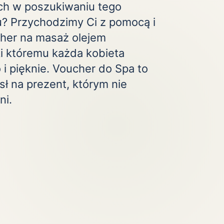
ch w poszukiwaniu tego
Zobacz wszystkie
(20)
? Przychodzimy Ci z pomocą i
her na masaż olejem
i któremu każda kobieta
 i pięknie. Voucher do Spa to
 na prezent, którym nie
ni.