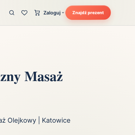
Zaloguj
Znajdź prezent
Konto klienta
zję
Uczucia
Logowanie dla kupujących
Atrakcyjność
Strefa partnera
Ciarki na plecach
Logowanie dla partnerów
Kunszt
zny Masaż
cka
Lans i błysk reflektorów
Magię
Moc
Pewność siebie
Potencjał
ż Olejkowy | Katowice