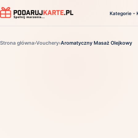
Kategorie
Dla ko
Strona główna
›
Vouchery
›
Aromatyczny Masaż Olejkowy
Dla dwoj
Dla dziec
Dla firm
Dla niego
Dla niej
Dla senio