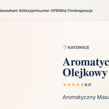
Konsultant AI
Okazje
Voucher OPEN
Dla Firm
Inspiracje
go
Prezenty
Na jaką oka
ga
Ekstremalnie
Chrzest
i
Firma
Imieniny
KATOWICE
Fotografia
Komunia
Aromatyc
Gry
Narodziny dzie
Olejkowy
Kulinaria
Parapetówka
ra
Kultura i Rozrywka
Rocznica
Kursy i szkolenia
Różne okazje
4.0
Moda
Ślub i wesele
Aromatyczny Masa