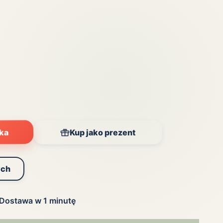
yka
Kup jako prezent
ych
Dostawa w 1 minutę