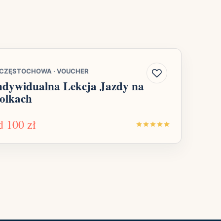
CZĘSTOCHOWA
·
VOUCHER
ndywidualna Lekcja Jazdy na
olkach
d
100 zł