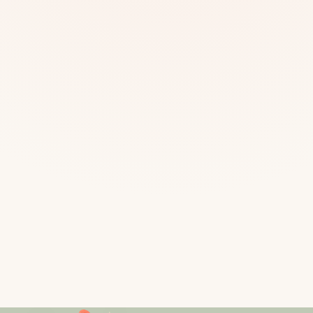
Mias
Najczę
Białys
Cała P
Częst
Dla niej
Dla niego
Dla dwojga
Urodziny
Katow
Ekstremalnie
Wszys