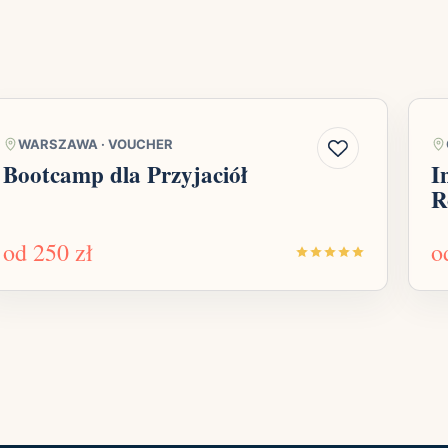
WARSZAWA
·
VOUCHER
Bootcamp dla Przyjaciół
I
R
od
250 zł
o