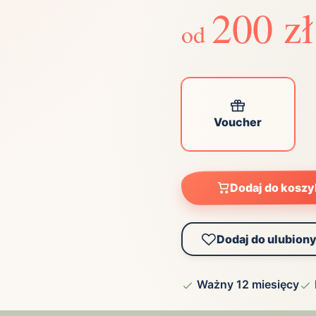
ta
200 zł
ściej wybierane lokalizacje
od
tok
Bielsko-Biała
Bydgoszcz
olska
Chorzów
Ciechocinek
ochowa
Giżycko
Gorzów
Voucher
Wielkopolski
ice
Kielce
Kraków
tkie miasta
Dodaj do kosz
Dodaj do ulubion
Ważny 12 miesięcy