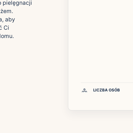
 pielęgnacji
ażem.
a, aby
ć Ci
domu.
LICZBA OSÓB