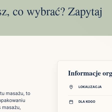
sz, co wybrać? Zapytaj
Informacje or
LOKALIZACJA
tu masażu, to
 opakowaniu
DLA KOGO
s masażu,