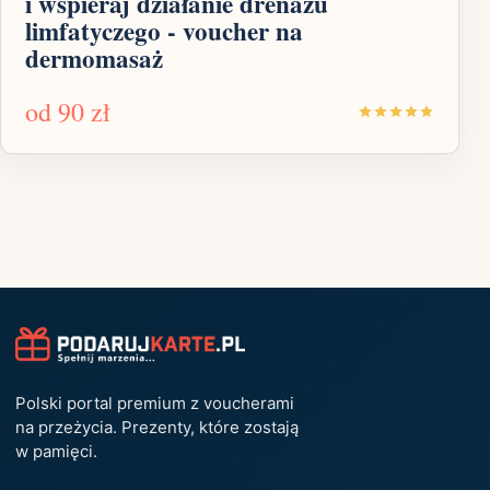
i wspieraj działanie drenażu
limfatyczego - voucher na
dermomasaż
od
90 zł
Polski portal premium z voucherami
na przeżycia. Prezenty, które zostają
w pamięci.