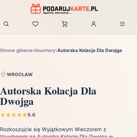
Zaloguj
Strona główna
›
Vouchery
›
Autorska Kolacja Dla Dwojga
WROCŁAW
Autorska Kolacja Dla
Dwojga
5.0
Rozkoszujcie się Wyjątkowym Wieczorem z
Voucherem na Autorską Kolację Dla Dwojga w