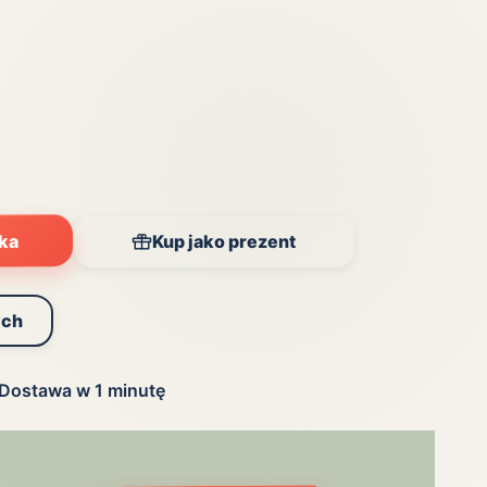
yka
Kup jako prezent
ych
Dostawa w 1 minutę