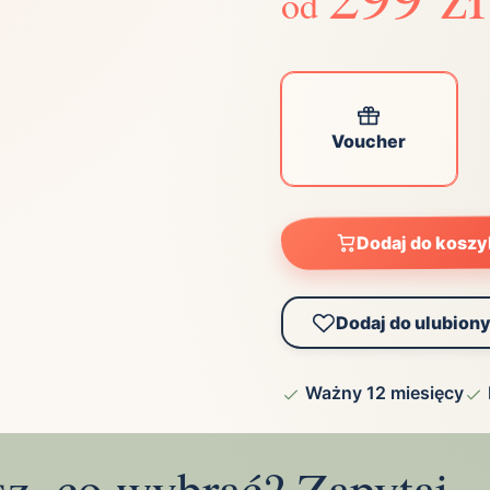
od
ta
ściej wybierane lokalizacje
tok
Bielsko-Biała
Bydgoszcz
Voucher
olska
Chorzów
Ciechocinek
ochowa
Giżycko
Gorzów
Wielkopolski
ice
Kielce
Kraków
Dodaj do kosz
tkie miasta
Dodaj do ulubion
Ważny 12 miesięcy
sz, co wybrać? Zapytaj