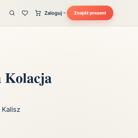
Zaloguj
Znajdź prezent
Konto klienta
zję
Uczucia
Logowanie dla kupujących
Atrakcyjność
Strefa partnera
Ciarki na plecach
Logowanie dla partnerów
Kunszt
 Kolacja
cka
Lans i błysk reflektorów
Magię
Moc
Pewność siebie
 Kalisz
Potencjał