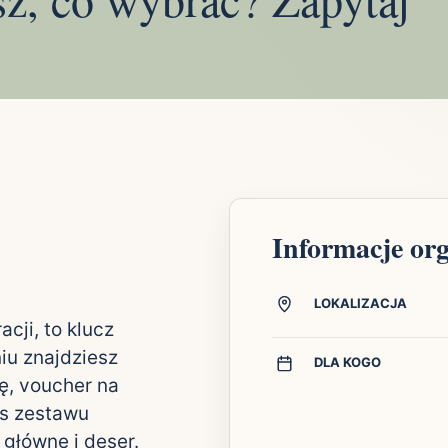
Informacje or
LOKALIZACJA
cji, to klucz
iu znajdziesz
DLA KOGO
ę, voucher na
is zestawu
główne i deser.