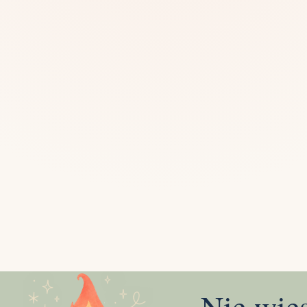
Mias
Najczę
Białys
Cała P
Częst
Dla niej
Dla niego
Dla dwojga
Urodziny
Katow
Ekstremalnie
Wszys
Nie wie