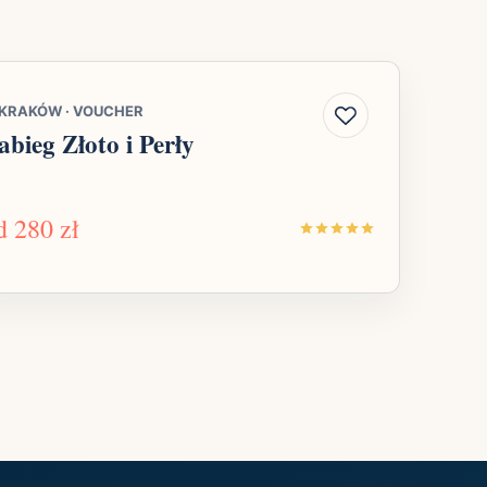
KRAKÓW
·
VOUCHER
abieg Złoto i Perły
d
280 zł