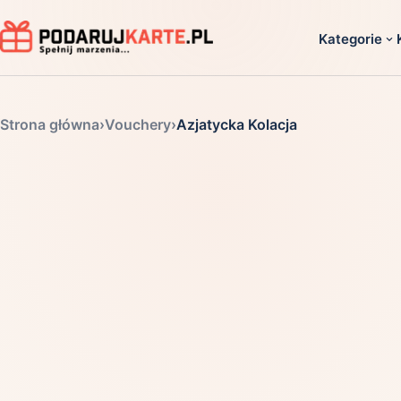
Kategorie
Dla ko
Strona główna
›
Vouchery
›
Azjatycka Kolacja
Dla dwoj
Dla dziec
Dla firm
Dla niego
Dla niej
Dla senio