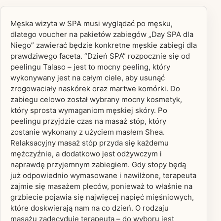
Męska wizyta w SPA musi wyglądać po męsku,
dlatego voucher na pakietów zabiegów „Day SPA dla
Niego” zawierać będzie konkretne męskie zabiegi dla
prawdziwego faceta. “Dzień SPA” rozpocznie się od
peelingu Talaso – jest to mocny peeling, który
wykonywany jest na całym ciele, aby usunąć
zrogowaciały naskórek oraz martwe komórki. Do
zabiegu celowo został wybrany mocny kosmetyk,
który sprosta wymaganiom męskiej skóry. Po
peelingu przyjdzie czas na masaż stóp, który
zostanie wykonany z użyciem masłem Shea.
Relaksacyjny masaż stóp przyda się każdemu
mężczyźnie, a dodatkowo jest odżywczym i
naprawdę przyjemnym zabiegiem. Gdy stopy będą
już odpowiednio wymasowane i nawilżone, terapeuta
zajmie się masażem pleców, ponieważ to właśnie na
grzbiecie pojawia się najwięcej napięć mięśniowych,
które doskwierają nam na co dzień. O rodzaju
masażu zadecyduje terapeuta – do wyboru jest