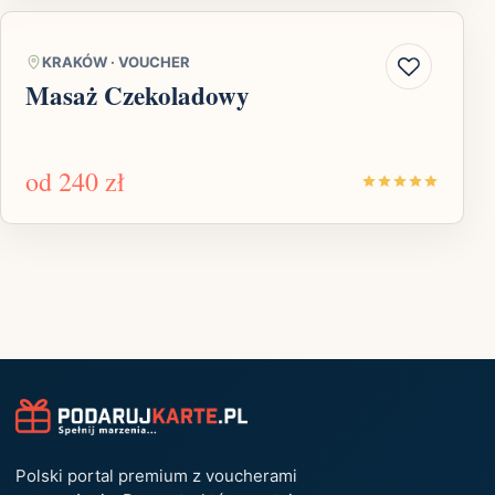
KRAKÓW
·
VOUCHER
Masaż Czekoladowy
od
240 zł
Polski portal premium z voucherami