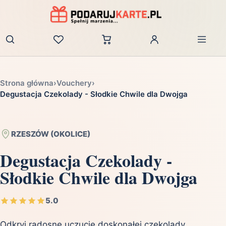
Zaloguj
Strona główna
›
Vouchery
›
Degustacja Czekolady - Słodkie Chwile dla Dwojga
RZESZÓW (OKOLICE)
Degustacja Czekolady -
Słodkie Chwile dla Dwojga
5.0
Odkryj radosne uczucie doskonałej czekolady