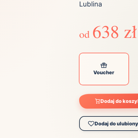
Lublina
Zobacz wszystkie
(21)
Zobacz wszystkie
638 zł
od
ta
ściej wybierane lokalizacje
tok
Bielsko-Biała
Bydgoszcz
olska
Chorzów
Ciechocinek
Voucher
ochowa
Giżycko
Gorzów
Wielkopolski
ice
Kielce
Kraków
Dodaj do kosz
tkie miasta
Dodaj do ulubion