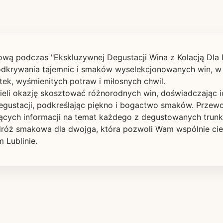
ą podczas "Ekskluzywnej Degustacji Wina z Kolacją Dla 
odkrywania tajemnic i smaków wyselekcjonowanych win, w 
tek, wyśmienitych potraw i miłosnych chwil.
eli okazję skosztować różnorodnych win, doświadczając 
egustacji, podkreślając piękno i bogactwo smaków. Prze
nujących informacji na temat każdego z degustowanych trun
podróż smakowa dla dwojga, która pozwoli Wam wspólnie c
 Lublinie.