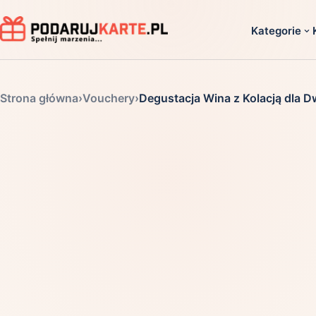
Kategorie
Dla ko
Strona główna
›
Vouchery
›
Degustacja Wina z Kolacją dla D
Dla dwoj
Dla dziec
Dla firm
Dla niego
Dla niej
Dla senio
Zobacz ws