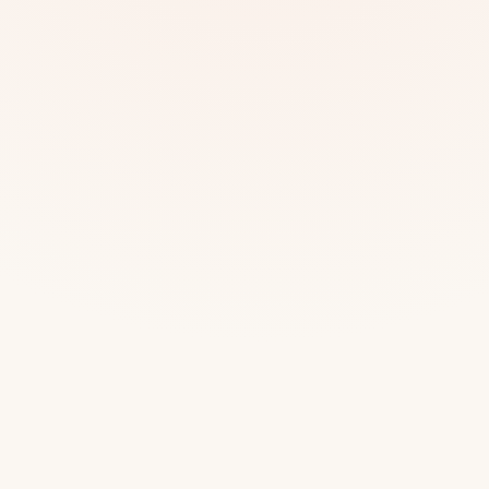
Mias
Najczę
Białys
Cała P
Częst
Dla niej
Dla niego
Dla dwojga
Urodziny
Katow
Ekstremalnie
Wszys