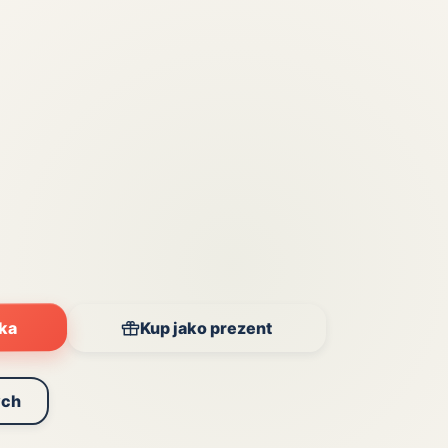
Zobacz wszystkie
(20)
yka
Kup jako prezent
ych