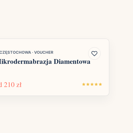
CZĘSTOCHOWA
·
VOUCHER
ikrodermabrazja Diamentowa
d
210 zł