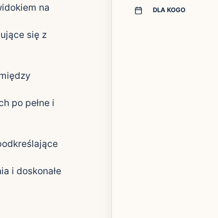
widokiem na
DLA KOGO
ujące się z
 między
h po pełne i
podkreślające
ia i doskonałe