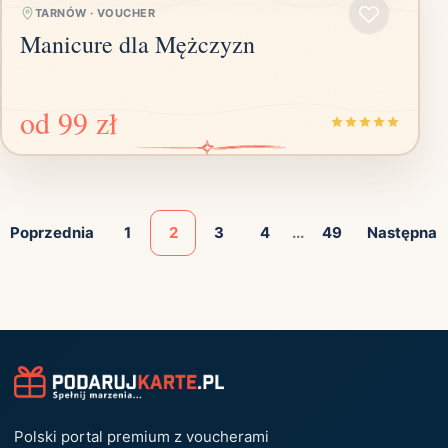
TARNÓW
·
VOUCHER
Manicure dla Mężczyzn
od
99 zł
Poprzednia
1
2
3
4
...
49
Następna
Polski portal premium z voucherami