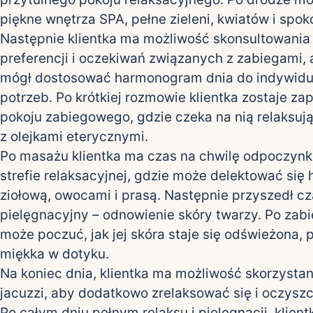
piękne wnętrza SPA, pełne zieleni, kwiatów i spok
Następnie klientka ma możliwość skonsultowania
preferencji i oczekiwań związanych z zabiegami, 
mógł dostosować harmonogram dnia do indywidu
potrzeb. Po krótkiej rozmowie klientka zostaje za
pokoju zabiegowego, gdzie czeka na nią relaksuj
z olejkami eterycznymi.
Po masażu klientka ma czas na chwilę odpoczynku
strefie relaksacyjnej, gdzie może delektować się 
ziołową, owocami i prasą. Następnie przyszedł cz
pielęgnacyjny – odnowienie skóry twarzy. Po zab
może poczuć, jak jej skóra staje się odświeżona, 
miękka w dotyku.
Na koniec dnia, klientka ma możliwość skorzystan
jacuzzi, aby dodatkowo zrelaksować się i oczysz
Po całym dniu pełnym relaksu i pielęgnacji, klien