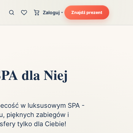
Zaloguj
Znajdź prezent
Konto klienta
zję
Uczucia
Logowanie dla kupujących
Atrakcyjność
Strefa partnera
Ciarki na plecach
Logowanie dla partnerów
Kunszt
PA dla Niej
cka
Lans i błysk reflektorów
Magię
Moc
Pewność siebie
biecość w luksusowym SPA -
Potencjał
u, pięknych zabiegów i
fery tylko dla Ciebie!