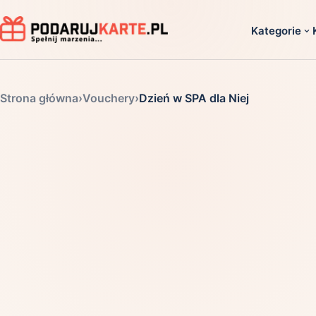
Kategorie
Dla ko
Strona główna
›
Vouchery
›
Dzień w SPA dla Niej
Dla dwoj
Dla dziec
Dla firm
Dla niego
Dla niej
Dla senio