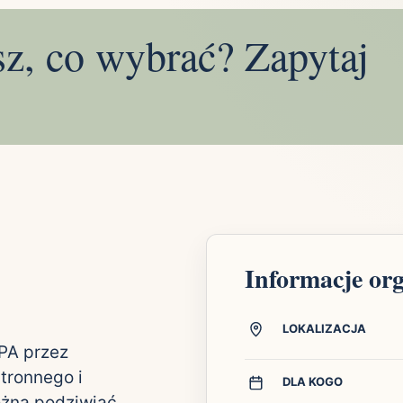
sz, co wybrać? Zapytaj
Informacje or
LOKALIZACJA
SPA przez
tronnego i
DLA KOGO
ożna podziwiać