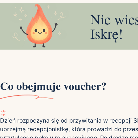
Nie wie
Iskrę!
Co obejmuje voucher?
Dzień rozpoczyna się od przywitania w recepcji 
uprzejmą recepcjonistkę, która prowadzi do przes
przytulnego pokoju relaksacyjnego. Po drodze m