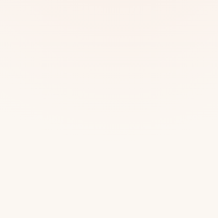
Mias
Najczę
Białys
Cała P
Częst
Dla niej
Dla niego
Dla dwojga
Urodziny
Katow
Ekstremalnie
Wszys