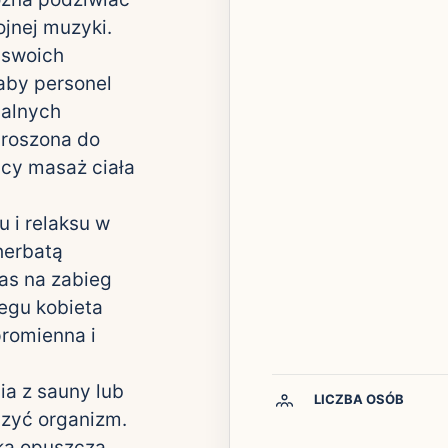
ojnej muzyki.
 swoich
aby personel
alnych
proszona do
ący masaż ciała
 i relaksu w
herbatą
as na zabieg
iegu kobieta
promienna i
ia z sauny lub
LICZBA OSÓB
czyć organizm.
tka opuszcza