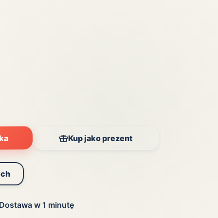
yka
Kup jako prezent
ych
Dostawa w 1 minutę