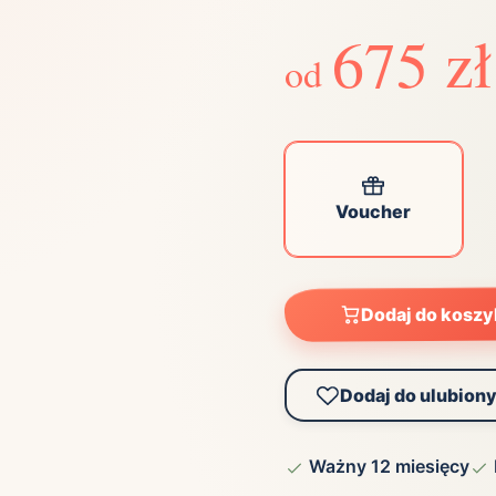
ta
675 zł
ściej wybierane lokalizacje
od
tok
Bielsko-Biała
Bydgoszcz
olska
Chorzów
Ciechocinek
ochowa
Giżycko
Gorzów
Wielkopolski
Voucher
ice
Kielce
Kraków
tkie miasta
Dodaj do kosz
Dodaj do ulubion
Ważny 12 miesięcy