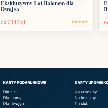
Ekskluzywny Lot Balonem dla
E
Dwojga
B
od
3149 zł
o
KARTY PODARUNKOWE
KARTY UPOMINK
Dla niej
Na urodziny
Dla mamy
Na imieniny
Dla dwojga
Na ślub