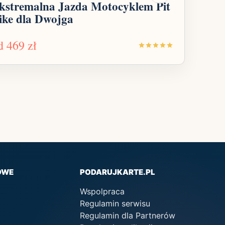
kstremalna Jazda Motocyklem Pit
ike dla Dwojga
d
469 zł
OWE
PODARUJKARTE.PL
Wspolpraca
Regulamin serwisu
Regulamin dla Partnerów