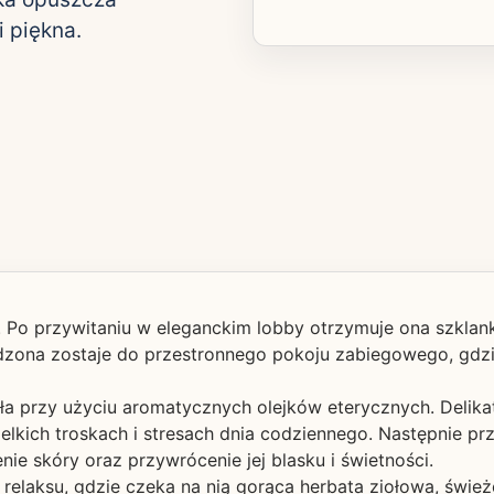
 piękna.
iej. Po przywitaniu w eleganckim lobby otrzymuje ona szk
dzona zostaje do przestronnego pokoju zabiegowego, gdzie
a przy użyciu aromatycznych olejków eterycznych. Delikat
elkich troskach i stresach dnia codziennego. Następnie p
enie skóry oraz przywrócenie jej blasku i świetności.
 relaksu, gdzie czeka na nią gorąca herbata ziołowa, świe