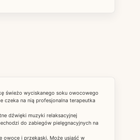
lankę świeżo wyciskanego soku owocowego
 czeka na nią profesjonalna terapeutka
ne dźwięki muzyki relaksacyjnej
rzechodzi do zabiegów pielęgnacyjnych na
że owoce i przekąski. Może usiąść w