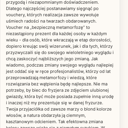
przygodą i niezapomnianym doświadczeniem.
Dlatego najczęściej postanawiamy sięgnąć po
vouchery, których realizacja zawsze wywołuje
uśmiech radości na twarzach obdarowanych.
Voucher na „bezpieczną metamorfozę” to
niezastąpiony prezent dla każdej osoby w każdym
wieku - dla osób, które wkraczają w etap dorosłości,
dopiero kreując swój wizerunek, jak i dla tych, którzy
przyzwyczaili się do swojego wieloletniego wyglądu i
chcą zaskoczyć najbliższych jego zmianą. Jak
wiadomo, podczas zmiany swojego wyglądu najlepiej
jest oddać się w ręce profesjonalistów, którzy od lat
przeprowadzają metamorfozy i wiedzą, które
rozwiązania bez wątpienia będę najlepsze. Nie ma
potrzeby, by biec do fryzjera ze zdjęciem ulubionej
gwiazdy, która być może posiada zupełnie inną urodę
i inaczej niż my prezentuje się w danej fryzurze.
Twoja przyjaciółka od zawsze marzy o blond kolorze
włosów, a natura obdarzyła ją ciemnym,
kasztanowym odcieniem. Tak efektowna zmiana
koloru zawsze wiąże się z niemałym ryzykiem. W