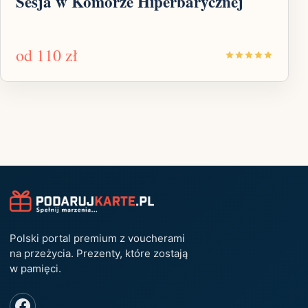
Sesja w Komorze Hiperbarycznej
od
110 zł
Polski portal premium z voucherami
na przeżycia. Prezenty, które zostają
w pamięci.