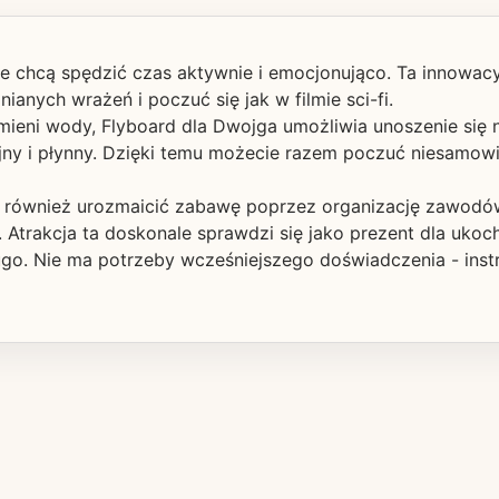
tóre chcą spędzić czas aktywnie i emocjonująco. Ta innowa
ych wrażeń i poczuć się jak w filmie sci-fi.
mieni wody, Flyboard dla Dwojga umożliwia unoszenie si
ny i płynny. Dzięki temu możecie razem poczuć niesamowit
a również urozmaicić zabawę poprzez organizację zawodó
 Atrakcja ta doskonale sprawdzi się jako prezent dla uko
ugo. Nie ma potrzeby wcześniejszego doświadczenia - ins