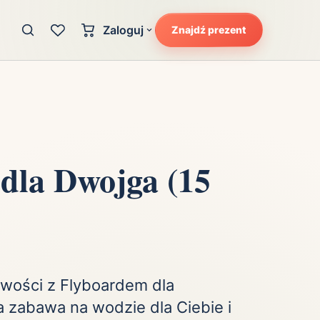
Zaloguj
Znajdź prezent
Konto klienta
zję
Uczucia
Logowanie dla kupujących
Atrakcyjność
Strefa partnera
Ciarki na plecach
Logowanie dla partnerów
Kunszt
dla Dwojga (15
cka
Lans i błysk reflektorów
Magię
Moc
Pewność siebie
Potencjał
wości z Flyboardem dla
 zabawa na wodzie dla Ciebie i