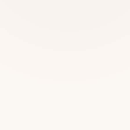
Mias
Najczę
Białys
Cała P
Częst
Dla niej
Dla niego
Dla dwojga
Urodziny
Katow
Ekstremalnie
Wszys