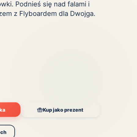
ówki. Podnieś się nad falami i
zem z Flyboardem dla Dwojga.
yka
Kup jako prezent
ych