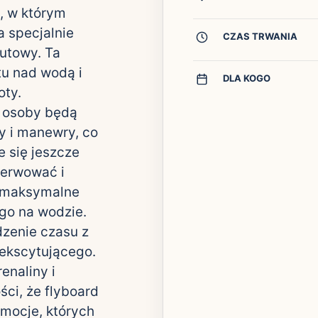
, w którym
 specjalnie
CZAS TRWANIA
utowy. Ta
u nad wodą i
DLA KOGO
oty.
e osoby będą
y i manewry, co
 się jeszcze
serwować i
ą maksymalne
go na wodzie.
dzenie czasu z
 ekscytującego.
enaliny i
ci, że flyboard
mocje, których