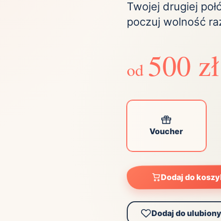
ta
Twojej drugiej poł
ściej wybierane lokalizacje
poczuj wolność ra
500 zł
tok
Bielsko-Biała
Bydgoszcz
od
olska
Chorzów
Ciechocinek
ochowa
Giżycko
Gorzów
Wielkopolski
ice
Kielce
Kraków
tkie miasta
Voucher
Dodaj do kosz
Dodaj do ulubion