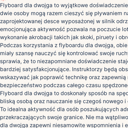
Flyboard dla dwojga to wyjątkowe doświadczenie
dwie osoby mogą razem cieszyć się pływaniem na
zaprojektowanej desce wyposażonej w silnik odrz
emocjonująca aktywność pozwala na poczucie lot
wykonanie akrobacji takich jak skoki, piruety i obr
Podczas korzystania z flyboardu dla dwojga, obi
miały szansę nauczyć się kontrolować swoje ruch
sprawia, że to niezapomniane doświadczenie staje
bardziej satysfakcjonujące. Instruktorzy będą ob
wskazywać jak poprawić technikę oraz zapewni
bezpieczeństwo podczas całego czasu spędzone
Flyboard dla dwojga to doskonały sposób na spę
bliską osobą oraz nauczanie się czegoś nowego i
To idealna aktywność dla osób poszukujących adr
przekraczających swoje granice. Nie ma wątpliwoś
dla dwojga zapewni niesamowite wspomnienia i e