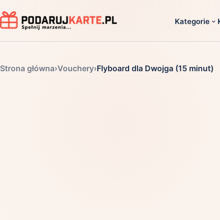
Kategorie
Dla ko
Strona główna
›
Vouchery
›
Flyboard dla Dwojga (15 minut)
Dla dwoj
Dla dziec
Dla firm
Dla niego
Dla niej
Dla senio