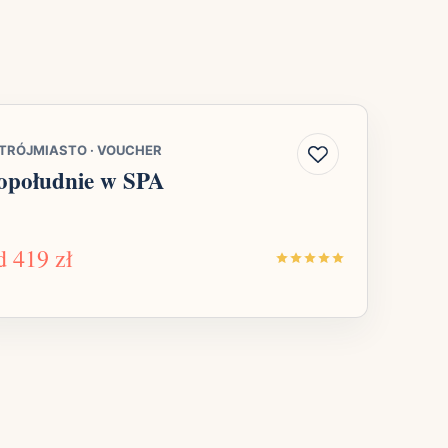
TRÓJMIASTO
·
VOUCHER
opołudnie w SPA
d
419 zł