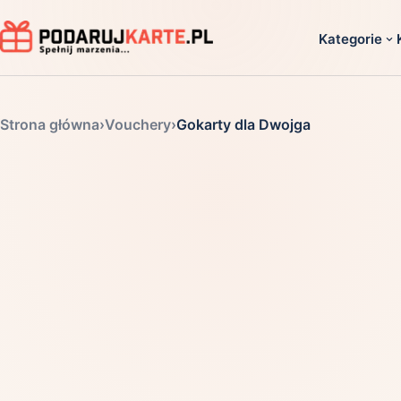
Kategorie
Dla ko
Strona główna
›
Vouchery
›
Gokarty dla Dwojga
Dla dwoj
Dla dziec
Dla firm
Dla niego
Dla niej
Dla senio
Zobacz ws