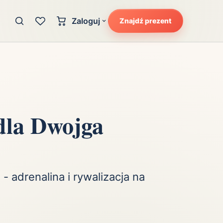
Zaloguj
Znajdź prezent
Konto klienta
zję
Uczucia
Logowanie dla kupujących
Atrakcyjność
Strefa partnera
Ciarki na plecach
Logowanie dla partnerów
Kunszt
dla Dwojga
cka
Lans i błysk reflektorów
Magię
Moc
Pewność siebie
 - adrenalina i rywalizacja na
Potencjał
Radość
Smak luksusu