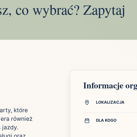
sz, co wybrać? Zapytaj
Informacje or
LOKALIZACJA
rty, które
era również
DLA KOGO
 jazdy.
sługi oraz