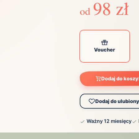
98 zł
od
Zobacz wszystkie
(21)
Zobacz wszystkie
ta
ściej wybierane lokalizacje
Voucher
tok
Bielsko-Biała
Bydgoszcz
olska
Chorzów
Ciechocinek
Dodaj do kosz
ochowa
Giżycko
Gorzów
Wielkopolski
ice
Kielce
Kraków
Dodaj do ulubion
tkie miasta
Ważny 12 miesięcy