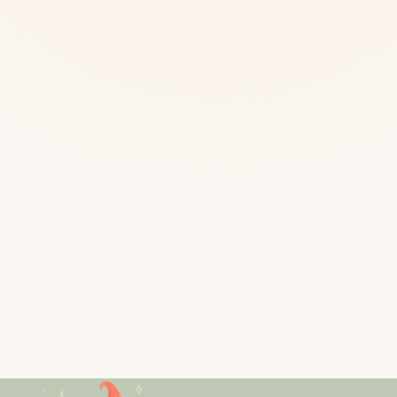
Mias
Najczę
Białys
Cała P
Częst
Dla niej
Dla niego
Dla dwojga
Urodziny
Katow
Ekstremalnie
Wszys