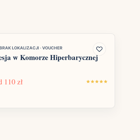
BRAK LOKALIZACJI
·
VOUCHER
esja w Komorze Hiperbarycznej
d
110 zł