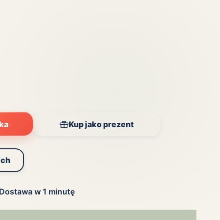
Zobacz wszystkie
(20)
yka
Kup jako prezent
ych
Dostawa w 1 minutę