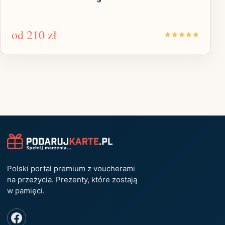
od
210 zł
Polski portal premium z voucherami
na przeżycia. Prezenty, które zostają
w pamięci.