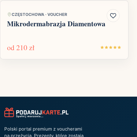
CZĘSTOCHOWA
·
VOUCHER
Mikrodermabrazja Diamentowa
od
210 zł
Polski portal premium z voucherami
na przeżycia. Prezenty, które zostają