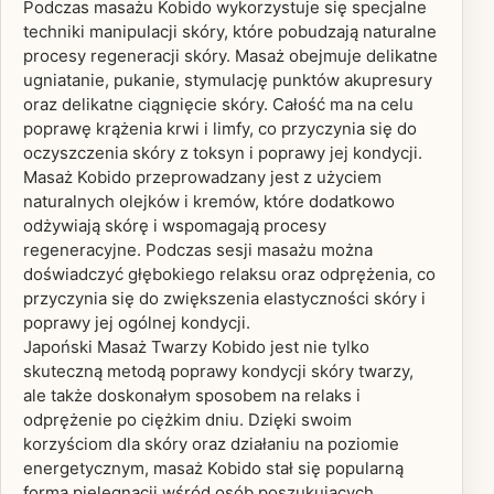
Podczas masażu Kobido wykorzystuje się specjalne
techniki manipulacji skóry, które pobudzają naturalne
procesy regeneracji skóry. Masaż obejmuje delikatne
ugniatanie, pukanie, stymulację punktów akupresury
oraz delikatne ciągnięcie skóry. Całość ma na celu
poprawę krążenia krwi i limfy, co przyczynia się do
oczyszczenia skóry z toksyn i poprawy jej kondycji.
Masaż Kobido przeprowadzany jest z użyciem
naturalnych olejków i kremów, które dodatkowo
odżywiają skórę i wspomagają procesy
regeneracyjne. Podczas sesji masażu można
doświadczyć głębokiego relaksu oraz odprężenia, co
przyczynia się do zwiększenia elastyczności skóry i
poprawy jej ogólnej kondycji.
Japoński Masaż Twarzy Kobido jest nie tylko
skuteczną metodą poprawy kondycji skóry twarzy,
ale także doskonałym sposobem na relaks i
odprężenie po ciężkim dniu. Dzięki swoim
korzyściom dla skóry oraz działaniu na poziomie
energetycznym, masaż Kobido stał się popularną
formą pielęgnacji wśród osób poszukujących