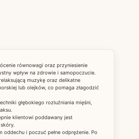
rócenie równowagi oraz przyniesienie
rzystny wpływ na zdrowie i samopoczucie.
relaksującą muzykę oraz delikatne
morskiej lub olejków, co pomaga złagodzić
echniki głębokiego rozluźniania mięśni,
aksu.
ępnie klientowi poddawany jest
 skóry.
oim oddechu i poczuć pełne odprężenie. Po