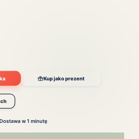
yka
Kup jako prezent
ych
Dostawa w 1 minutę