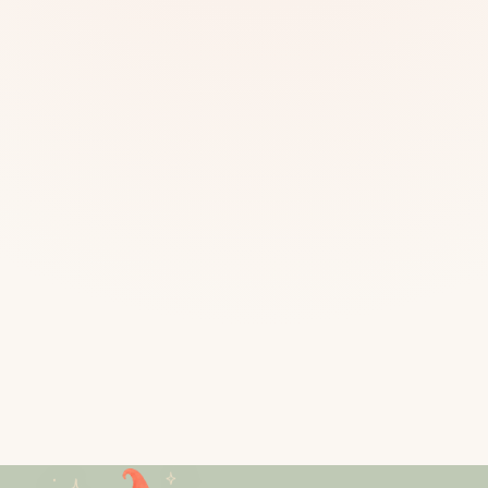
Mias
Najczę
Białys
Cała P
Częst
Dla niej
Dla niego
Dla dwojga
Urodziny
Katow
Ekstremalnie
Wszys