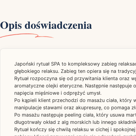
Opis doświadczenia
Japoński rytuał SPA to kompleksowy zabieg relaksac
głębokiego relaksu. Zabieg ten opiera się na tradyc
Rytuał rozpoczyna się od przywitania klienta oraz 
aromatyczne olejki eteryczne. Następnie następuje o
napięcia mięśniowe i odprężyć umysł.
Po kąpieli klient przechodzi do masażu ciała, który
manipulacje stawami oraz akupresurę, co pomaga zła
Po masażu następuje peeling ciała, który usuwa mart
długotrwały okład z alg morskich lub innego składni
Rytuał kończy się chwilą relaksu w cichej i spokojn