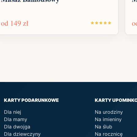
od
149 zł
o
KARTY PODARUNKOWE
KARTY UPOMINK
Dla niej
Na urodziny
Dla mamy
Na imieniny
Dla dwojga
Na ślub
Dla dziewczyny
Na rocznicę