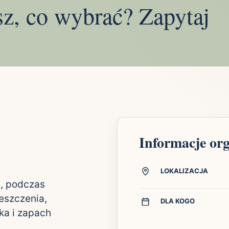
sz, co wybrać? Zapytaj
Informacje or
LOKALIZACJA
a, podczas
ieszczenia,
DLA KOGO
ka i zapach