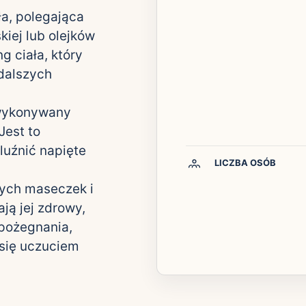
a, polegająca
kiej lub olejków
g ciała, który
dalszych
 wykonywany
Jest to
luźnić napięte
LICZBA OSÓB
nych maseczek i
ją jej zdrowy,
pożegnania,
 się uczuciem