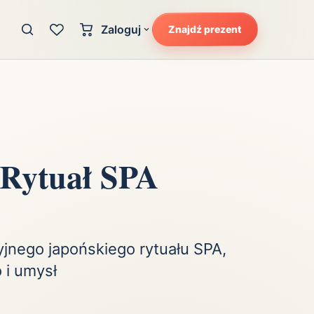
Zaloguj
Znajdź prezent
Konto klienta
zję
Uczucia
Logowanie dla kupujących
Atrakcyjność
Strefa partnera
Ciarki na plecach
Logowanie dla partnerów
Kunszt
 Rytuał SPA
cka
Lans i błysk reflektorów
Magię
Moc
Pewność siebie
yjnego japońskiego rytuału SPA,
Potencjał
 i umysł