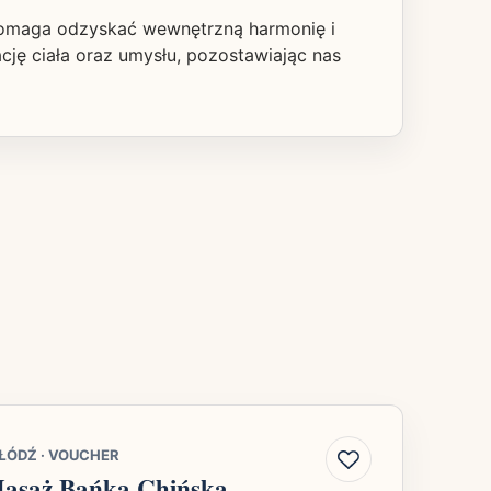
e pomaga odzyskać wewnętrzną harmonię i
cję ciała oraz umysłu, pozostawiając nas
ŁÓDŹ
·
VOUCHER
asaż Bańką Chińską