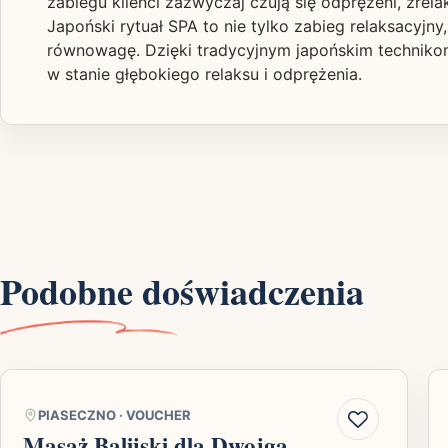
zabiegu klienci zazwyczaj czują się odprężeni, zrela
Japoński rytuał SPA to nie tylko zabieg relaksacyj
równowagę. Dzięki tradycyjnym japońskim technikom 
w stanie głębokiego relaksu i odprężenia.
Podobne doświadczenia
PIASECZNO
·
VOUCHER
Masaż Balijski dla Dwojga