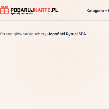
Kategorie
Dla ko
Strona główna
›
Vouchery
›
Japoński Rytuał SPA
Dla dwoj
Dla dziec
Dla firm
Dla niego
Dla niej
Dla senio