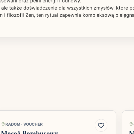
ksowani oraz pełni energii i odnowy.
ny, ale także doświadczenie dla wszystkich zmysłów, któr
i filozofii Zen, ten rytuał zapewnia kompleksową pielęgna
RADOM
·
VOUCHER
Masaż Bambusowy
M