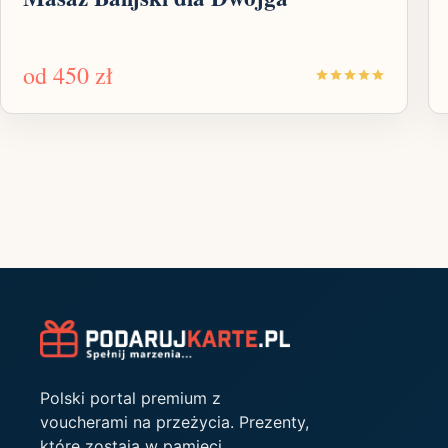
od
450 zł
Polski portal premium z
voucherami na przeżycia. Prezenty,
które zostają w pamięci.