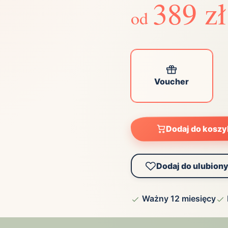
389 zł
ta
od
ściej wybierane lokalizacje
tok
Bielsko-Biała
Bydgoszcz
olska
Chorzów
Ciechocinek
ochowa
Giżycko
Gorzów
Voucher
Wielkopolski
ice
Kielce
Kraków
tkie miasta
Dodaj do kosz
Dodaj do ulubion
Ważny 12 miesięcy