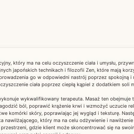
yjny, który ma na celu oczyszczenie ciała i umysłu, przyw
yjnych japońskich technikach i filozofii Zen, które mają ko
wprowadzenia go w odpowiedni nastrój poprzez spokojną i 
czyszczenie ciała poprzez ciepłą kąpiel z dodatkiem soli 
 wykonuje wykwalifikowany terapeuta. Masaż ten obejmuje t
godzić ból, poprawić krążenie krwi i wzmożyć uczucie rel
we komórki skóry, poprawiając jej wygląd i teksturę. Nast
ka nawilżającego, który ma na celu odżywienie i nawilżenie
ej przestrzeni, gdzie klient może skoncentrować się na sw