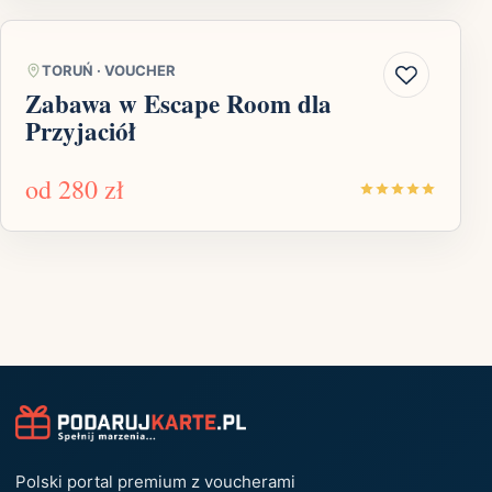
TORUŃ
·
VOUCHER
Zabawa w Escape Room dla
Przyjaciół
od
280 zł
Polski portal premium z voucherami