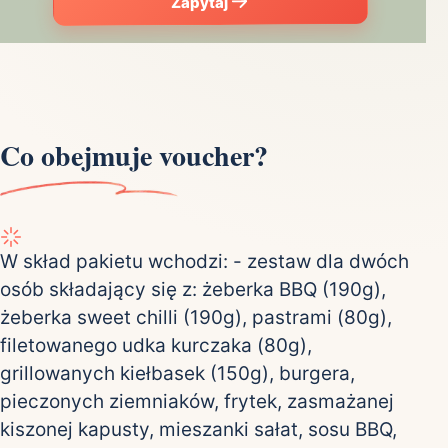
Zapytaj
Co obejmuje voucher?
W skład pakietu wchodzi: - zestaw dla dwóch
osób składający się z: żeberka BBQ (190g),
żeberka sweet chilli (190g), pastrami (80g),
filetowanego udka kurczaka (80g),
grillowanych kiełbasek (150g), burgera,
pieczonych ziemniaków, frytek, zasmażanej
kiszonej kapusty, mieszanki sałat, sosu BBQ,