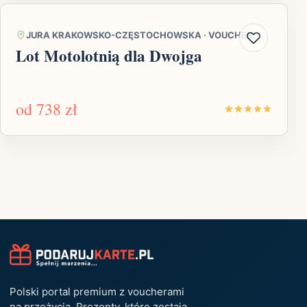
JURA KRAKOWSKO-CZĘSTOCHOWSKA
·
VOUCHER
Lot Motolotnią dla Dwojga
od
738 zł
Polski portal premium z voucherami
na przeżycia. Prezenty, które zostają