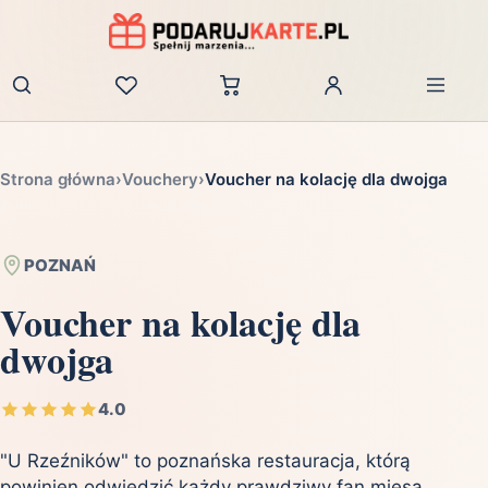
Zaloguj
Strona główna
›
Vouchery
›
Voucher na kolację dla dwojga
POZNAŃ
Voucher na kolację dla
dwojga
4.0
"U Rzeźników" to poznańska restauracja, którą
powinien odwiedzić każdy prawdziwy fan mięsa.