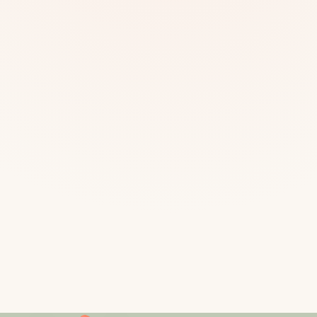
Mias
Najczę
Białys
Cała P
Częst
Dla niej
Dla niego
Dla dwojga
Urodziny
Katow
Ekstremalnie
Wszys