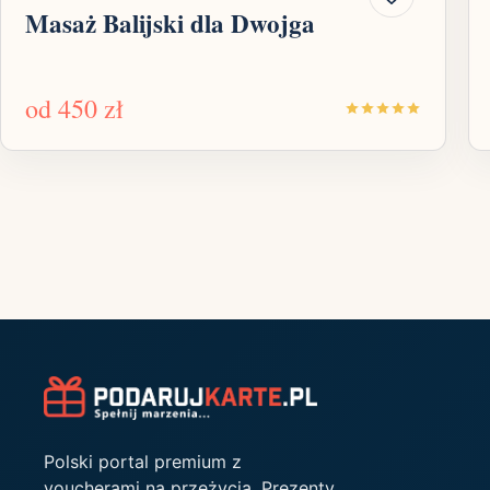
Masaż Balijski dla Dwojga
od
450 zł
Polski portal premium z
voucherami na przeżycia. Prezenty,