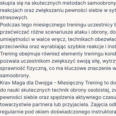
skupia się na skutecznych metodach samoobrony
reakcjach oraz zwiększaniu pewności siebie w sy
stresowych.
Podczas tego miesięcznego treningu uczestnicy
przećwiczać różne scenariusze ataku i obrony, d
umiejętności w walce wręcz, technikach obezwła
przeciwnika oraz wyrabiając szybkie reakcje i ins
Trening obejmuje również elementy treningu kon
pozwala uczestnikom zwiększyć swoją siłę, wytrz
sprawność fizyczną, co ma kluczowe znaczenie 
samoobrony.
Krav Maga dla Dwojga - Miesięczny Trening to do
do nauki skutecznych technik obrony osobistej, z
pewności siebie oraz spędzenia aktywnego czas
towarzystwie partnera lub przyjaciela. Zajęcia o
regularnie pod okiem doświadczonego instruktora