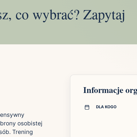
sz, co wybrać? Zapytaj
Informacje or
DLA KOGO
ntensywny
brony osobistej
sób. Trening