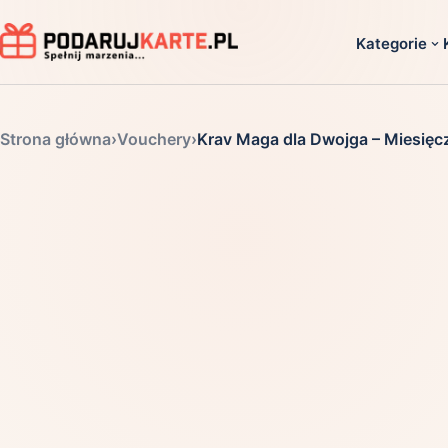
Kategorie
Dla ko
Strona główna
›
Vouchery
›
Krav Maga dla Dwojga – Miesięc
Dla dwoj
Dla dziec
Dla firm
Dla niego
Dla niej
Dla senio