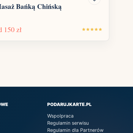
asaż Bańką Chińską
d
150 zł
OWE
PODARUJKARTE.PL
Wspolpraca
Regulamin serwisu
Regulamin dla Partnerów