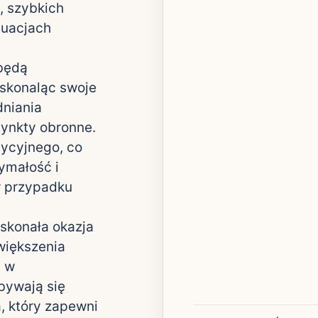
, szybkich
tuacjach
 będą
oskonaląc swoje
dniania
tynkty obronne.
dycyjnego, co
ymałość i
w przypadku
skonała okazja
większenia
u w
dbywają się
, który zapewni