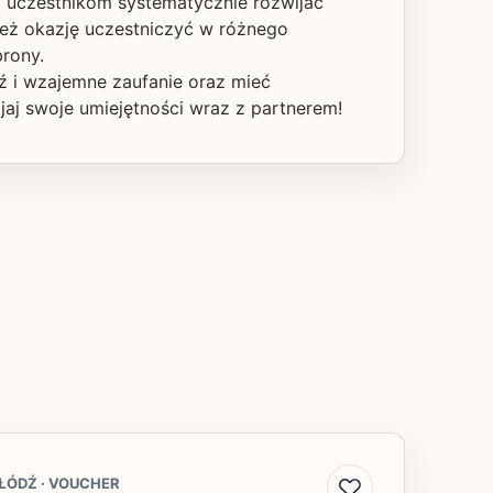
li uczestnikom systematycznie rozwijać
nież okazję uczestniczyć w różnego
rony.
ź i wzajemne zaufanie oraz mieć
jaj swoje umiejętności wraz z partnerem!
ŁÓDŹ
·
VOUCHER