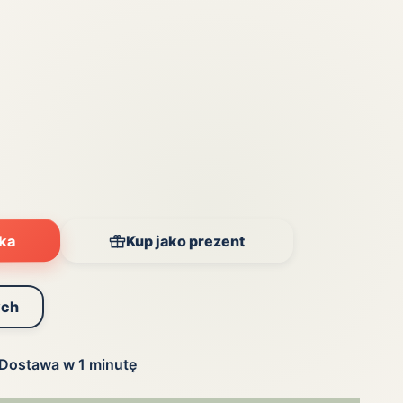
yka
Kup jako prezent
ych
Dostawa w 1 minutę