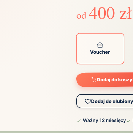
ta
400 zł
ściej wybierane lokalizacje
od
tok
Bielsko-Biała
Bydgoszcz
olska
Chorzów
Ciechocinek
ochowa
Giżycko
Gorzów
Wielkopolski
Voucher
ice
Kielce
Kraków
tkie miasta
Dodaj do kosz
Dodaj do ulubion
Ważny 12 miesięcy