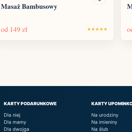
Masaż Bambusowy
M
od
149 zł
o
KARTY PODARUNKOWE
KARTY UPOMINK
Dla niej
Na urodziny
Dla mamy
Na imieniny
Dla dwojga
Na ślub