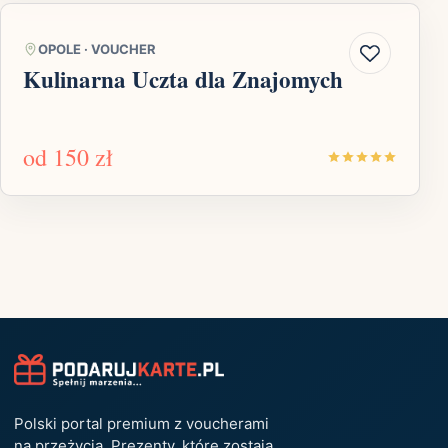
OPOLE
·
VOUCHER
Kulinarna Uczta dla Znajomych
od
150 zł
Polski portal premium z voucherami
na przeżycia. Prezenty, które zostają