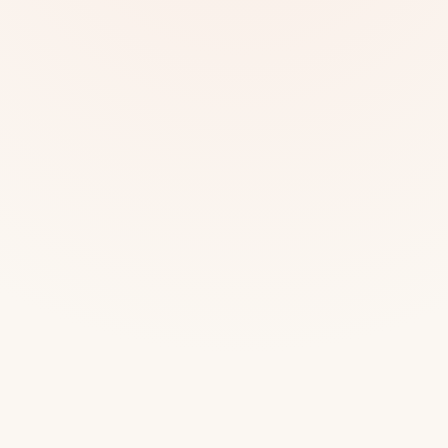
Mias
Najczę
Białys
Cała P
Częst
Dla niej
Dla niego
Dla dwojga
Urodziny
Katow
Ekstremalnie
Wszys