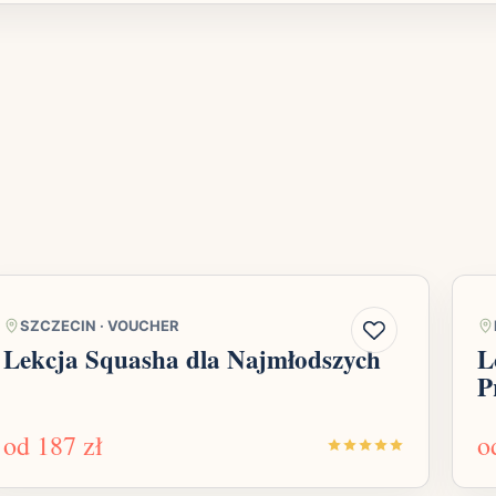
SZCZECIN
·
VOUCHER
Lekcja Squasha dla Najmłodszych
L
P
od
187 zł
o