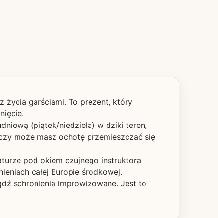
 życia garściami. To prezent, który
nięcie.
niową (piątek/niedziela) w dziki teren,
 czy może masz ochotę przemieszczać się
aturze pod okiem czujnego instruktora
eniach całej Europie środkowej.
dź schronienia improwizowane. Jest to