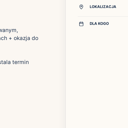
LOKALIZACJA
DLA KOGO
owanym,
ch + okazja do
tala termin