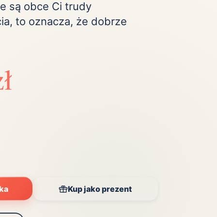
ie są obce Ci trudy
Zobacz wszystkie
(20)
a, to oznacza, że dobrze
zł
yka
Kup jako prezent