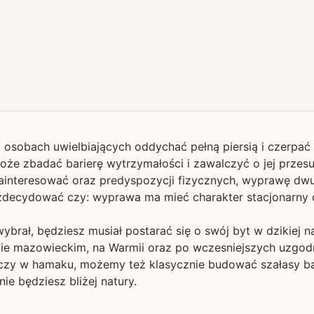
osobach uwielbiających oddychać pełną piersią i czerpać z
e zbadać barierę wytrzymałości i zawalczyć o jej przesu
ainteresować oraz predyspozycji fizycznych, wyprawę dwud
m zdecydować czy: wyprawa ma mieć charakter stacjonarny
brał, będziesz musiał postarać się o swój byt w dzikiej n
e mazowieckim, na Warmii oraz po wczesniejszych uzgodni
zy w hamaku, możemy też klasycznie budować szałasy bą
ie będziesz bliżej natury.