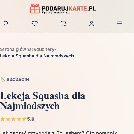
Zaloguj
Strona główna
›
Vouchery
›
Lekcja Squasha dla Najmłodszych
SZCZECIN
Lekcja Squasha dla
Najmłodszych
5.0
Jak zacząć przygodę z Squashem? Oto poradnik