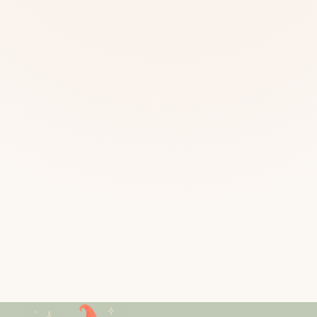
Mias
Najczę
Białys
Cała P
Częst
Dla niej
Dla niego
Dla dwojga
Urodziny
Katow
Ekstremalnie
Wszys