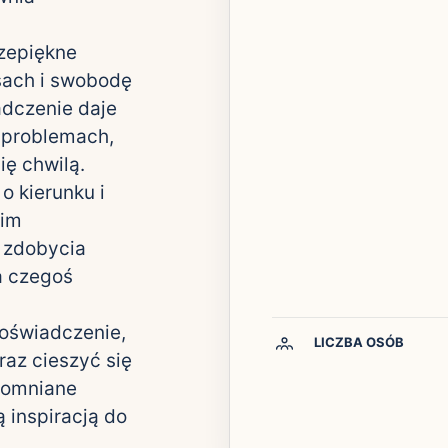
zepiękne
osach i swobodę
adczenie daje
 problemach,
ię chwilą.
o kierunku i
oim
 zdobycia
a czegoś
doświadczenie,
LICZBA OSÓB
raz cieszyć się
pomniane
 inspiracją do