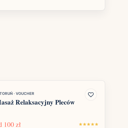
TORUŃ
·
VOUCHER
asaż Relaksacyjny Pleców
d
100 zł