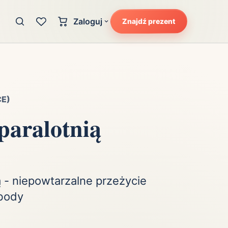
Zaloguj
Znajdź prezent
Konto klienta
zję
Uczucia
Logowanie dla kupujących
Atrakcyjność
Strefa partnera
Ciarki na plecach
E)
Logowanie dla partnerów
Kunszt
paralotnią
cka
Lans i błysk reflektorów
Magię
Moc
Pewność siebie
ą - niepowtarzalne przeżycie
Potencjał
body