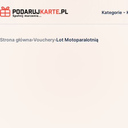
Kategorie
Dla ko
Strona główna
›
Vouchery
›
Lot Motoparalotnią
Dla dwoj
Dla dziec
Dla firm
Dla niego
Dla niej
Dla senio