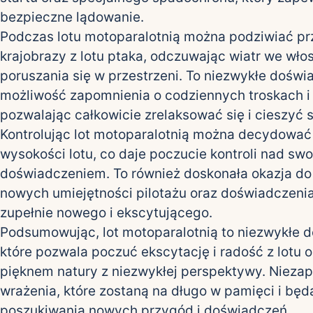
bezpieczne lądowanie.
Podczas lotu motoparalotnią można podziwiać pr
krajobrazy z lotu ptaka, odczuwając wiatr we wł
poruszania się w przestrzeni. To niezwykłe doświ
możliwość zapomnienia o codziennych troskach i
pozwalając całkowicie zrelaksować się i cieszyć s
Kontrolując lot motoparalotnią można decydować 
wysokości lotu, co daje poczucie kontroli nad sw
doświadczeniem. To również doskonała okazja do
nowych umiejętności pilotażu oraz doświadczeni
zupełnie nowego i ekscytującego.
Podsumowując, lot motoparalotnią to niezwykłe 
które pozwala poczuć ekscytację i radość z lotu o
pięknem natury z niezwykłej perspektywy. Nieza
wrażenia, które zostaną na długo w pamięci i będą
poszukiwania nowych przygód i doświadczeń.