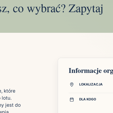
sz, co wybrać? Zapytaj
Informacje or
LOKALIZACJA
, które
lotu.
DLA KOGO
ny jest do
wnia