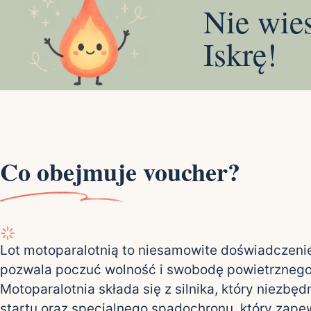
Nie wie
Iskrę!
Co obejmuje voucher?
Lot motoparalotnią to niesamowite doświadczenie
pozwala poczuć wolność i swobodę powietrznego 
Motoparalotnia składa się z silnika, który niezbęd
startu oraz specjalnego spadochronu, który zape