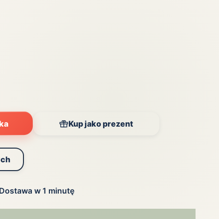
yka
Kup jako prezent
ych
Dostawa w 1 minutę