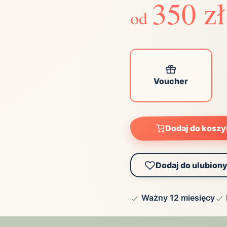
350 zł
ta
od
ściej wybierane lokalizacje
tok
Bielsko-Biała
Bydgoszcz
olska
Chorzów
Ciechocinek
ochowa
Giżycko
Gorzów
Voucher
Wielkopolski
ice
Kielce
Kraków
tkie miasta
Dodaj do kosz
Dodaj do ulubion
Ważny 12 miesięcy