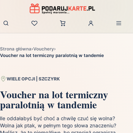
Zaloguj
Strona główna
›
Vouchery
›
Voucher na lot termiczny paralotnią w tandemie
WIELE OPCJI | SZCZYRK
Voucher na lot termiczny
paralotnią w tandemie
Ile oddałabyś być choć a chwilę czuć się wolna?
Wolna jak ptak, w pełnym tego słowa znaczeniu?
Myślisz, że to niemożliwe, bo przecież ogranicza