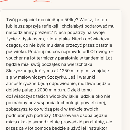
Twój przyjaciel ma niedługo 50tkę? Wiesz, że ten
jubileusz sprzyja refleksji i chciałabyś podarować mu
niecodzienny prezent? Niech popatrzy na swoje
życie z dystansem, z lotu ptaka. Niech doświadczy
czegoś, co nie było mu dane przeżyć przez ostatnie
pół wieku. Podaruj mu coś naprawdę odLOTowego –
voucher na lot termiczny paralotnią w tandemie! Lot
będzie miał swój początek na wierzchołku
Skrzycznego, który ma aż 1250 m. n.p.m i znajduje
się w malowniczym Szczyrku. Jeśli warunki
atmosferyczne będą odpowiednie, możliwe będzie
dojście pułapu 2000 m.n.p.m. Dzięki temu
doświadczysz takich widoków jakie ludzkie oko nie
poznałoby bez wsparcia technologii powietrznej,
zobaczysz to co widzą ptaki w trakcie swoich
podniebnych podróży. Obdarowana osoba będzie
miała okazję samodzielnie prowadzić paralotnię, ale
przez cały lot pomocą będzie służyć jej instruktor