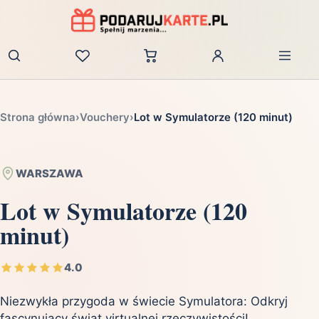
Zaloguj
Strona główna
›
Vouchery
›
Lot w Symulatorze (120 minut)
WARSZAWA
Lot w Symulatorze (120
minut)
4.0
Niezwykła przygoda w świecie Symulatora: Odkryj
fascynujący świat virtualnej rzeczywistości!