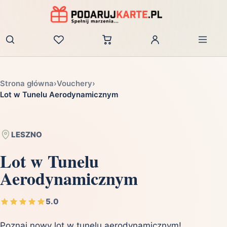
Zaloguj
Strona główna
›
Vouchery
›
Lot w Tunelu Aerodynamicznym
LESZNO
Lot w Tunelu
Aerodynamicznym
5.0
Poznaj nowy lot w tunelu aerodynamicznym!