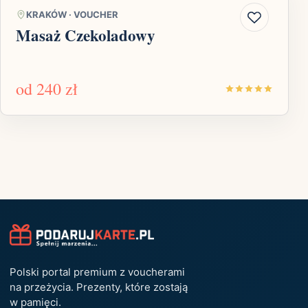
KRAKÓW
·
VOUCHER
Masaż Czekoladowy
od
240 zł
Polski portal premium z voucherami
na przeżycia. Prezenty, które zostają
w pamięci.