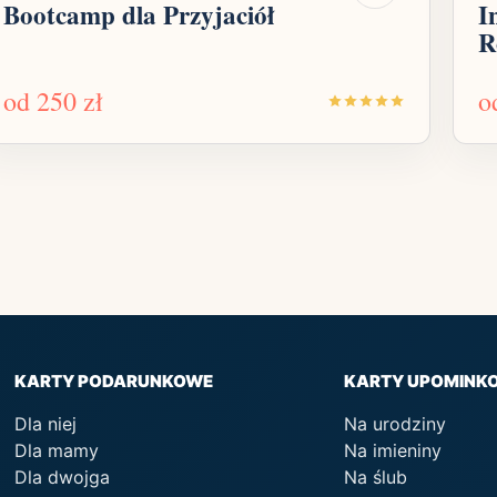
Bootcamp dla Przyjaciół
I
R
od
250 zł
o
KARTY PODARUNKOWE
KARTY UPOMINK
Dla niej
Na urodziny
Dla mamy
Na imieniny
Dla dwojga
Na ślub