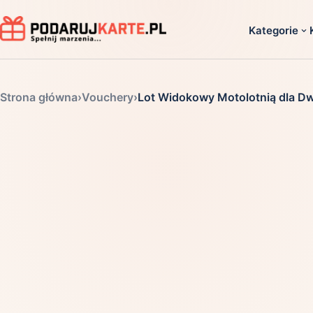
Kategorie
Dla ko
Strona główna
›
Vouchery
›
Lot Widokowy Motolotnią dla Dw
Dla dwoj
Dla dziec
Dla firm
Dla niego
Dla niej
Dla senio
Zobacz ws