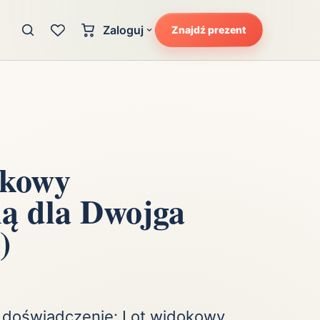
Zaloguj
Znajdź prezent
Konto klienta
zję
Uczucia
Logowanie dla kupujących
Atrakcyjność
Strefa partnera
Ciarki na plecach
Logowanie dla partnerów
Kunszt
okowy
cka
Lans i błysk reflektorów
ią dla Dwojga
Magię
Moc
)
Pewność siebie
Potencjał
Radość
Smak luksusu
e doświadczenie: Lot widokowy