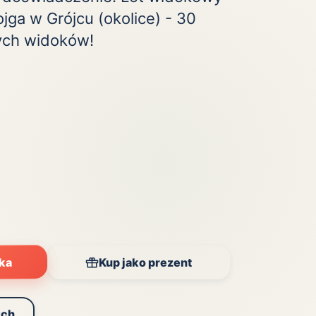
jga w Grójcu (okolice) - 30
Zobacz wszystkie
(20)
ych widoków!
yka
Kup jako prezent
ych