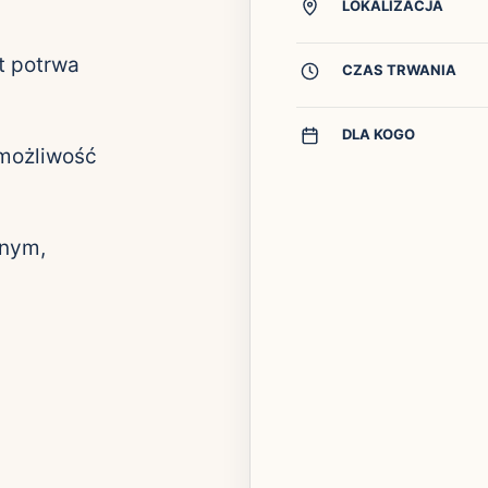
LOKALIZACJA
t potrwa
CZAS TRWANIA
DLA KOGO
 możliwość
snym,