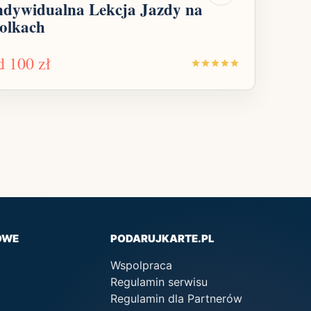
ndywidualna Lekcja Jazdy na
olkach
d
100 zł
OWE
PODARUJKARTE.PL
Wspolpraca
Regulamin serwisu
Regulamin dla Partnerów