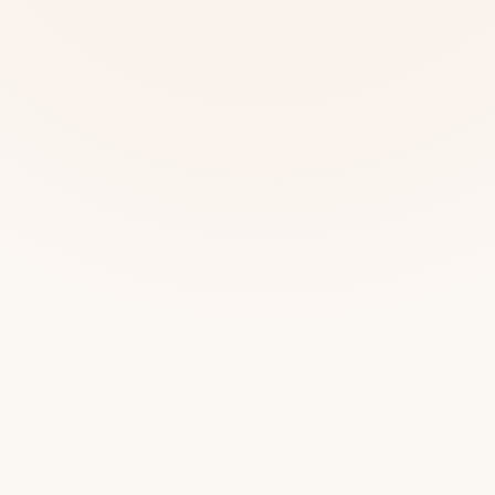
Mias
Najczę
Białys
Cała P
Częst
Dla niej
Dla niego
Dla dwojga
Urodziny
Katow
Ekstremalnie
Wszys