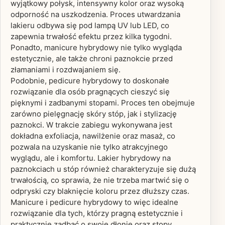
wyjątkowy połysk, intensywny kolor oraz wysoką
odporność na uszkodzenia. Proces utwardzania
lakieru odbywa się pod lampą UV lub LED, co
zapewnia trwałość efektu przez kilka tygodni.
Ponadto, manicure hybrydowy nie tylko wygląda
estetycznie, ale także chroni paznokcie przed
złamaniami i rozdwajaniem się.
Podobnie, pedicure hybrydowy to doskonałe
rozwiązanie dla osób pragnących cieszyć się
pięknymi i zadbanymi stopami. Proces ten obejmuje
zarówno pielęgnację skóry stóp, jak i stylizację
paznokci. W trakcie zabiegu wykonywana jest
dokładna exfoliacja, nawilżenie oraz masaż, co
pozwala na uzyskanie nie tylko atrakcyjnego
wyglądu, ale i komfortu. Lakier hybrydowy na
paznokciach u stóp również charakteryzuje się dużą
trwałością, co sprawia, że nie trzeba martwić się o
odpryski czy blaknięcie koloru przez dłuższy czas.
Manicure i pedicure hybrydowy to więc idealne
rozwiązanie dla tych, którzy pragną estetycznie i
praktycznie zadbać o swoje dłonie oraz stopy.