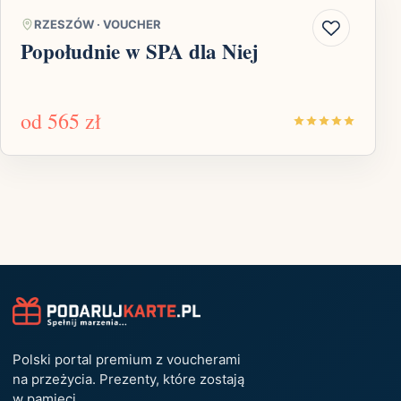
RZESZÓW
·
VOUCHER
Popołudnie w SPA dla Niej
od
565 zł
Polski portal premium z voucherami
na przeżycia. Prezenty, które zostają
w pamięci.