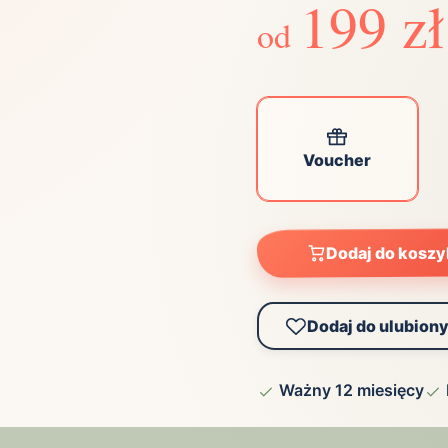
199 zł
ta
od
ściej wybierane lokalizacje
tok
Bielsko-Biała
Bydgoszcz
olska
Chorzów
Ciechocinek
ochowa
Giżycko
Gorzów
Voucher
Wielkopolski
ice
Kielce
Kraków
tkie miasta
Dodaj do kosz
Dodaj do ulubion
Ważny 12 miesięcy