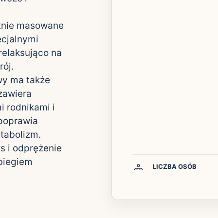
atnie masowane
cjalnymi
relaksująco na
rój.
wy ma także
zawiera
 rodnikami i
 poprawia
etabolizm.
s i odprężenie
abiegiem
LICZBA OSÓB