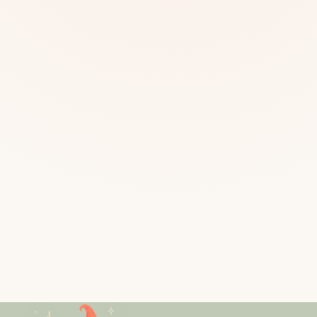
Mias
Najczę
Białys
Cała P
Częst
Dla niej
Dla niego
Dla dwojga
Urodziny
Katow
Ekstremalnie
Wszys