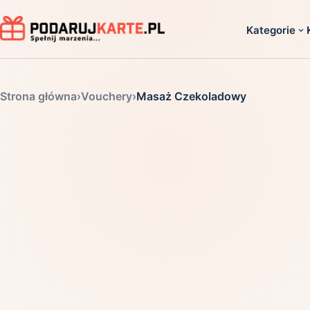
Kategorie
Dla ko
Strona główna
›
Vouchery
›
Masaż Czekoladowy
Dla dwoj
Dla dziec
Dla firm
Dla niego
Dla niej
Dla senio