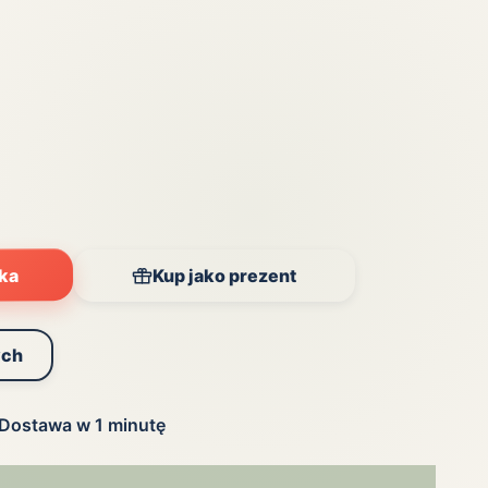
yka
Kup jako prezent
ych
Dostawa w 1 minutę