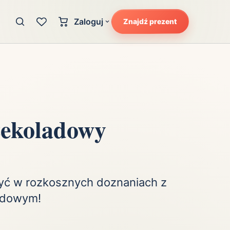
Zaloguj
Znajdź prezent
Konto klienta
zję
Uczucia
Logowanie dla kupujących
Atrakcyjność
Strefa partnera
Ciarki na plecach
Logowanie dla partnerów
Kunszt
ekoladowy
cka
Lans i błysk reflektorów
Magię
Moc
Pewność siebie
zyć w rozkosznych doznaniach z
Potencjał
adowym!