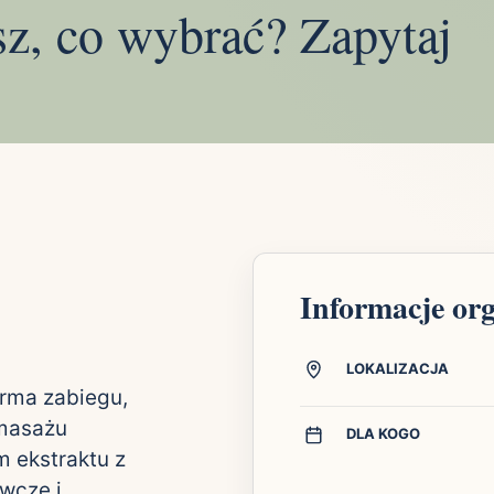
sz, co wybrać? Zapytaj
Informacje or
LOKALIZACJA
orma zabiegu,
 masażu
DLA KOGO
m ekstraktu z
ywcze i