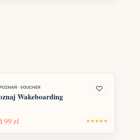
POZNAŃ
·
VOUCHER
oznaj Wakeboarding
d
99 zł