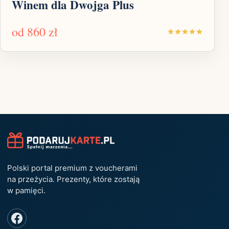
Winem dla Dwojga Plus
od
860 zł
Polski portal premium z voucherami
na przeżycia. Prezenty, które zostają
w pamięci.