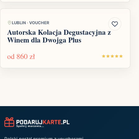
LUBLIN
·
VOUCHER
Autorska Kolacja Degustacyjna z
Winem dla Dwojga Plus
od
860 zł
Polski portal premium z voucherami