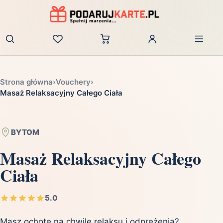
Zaloguj
Strona główna
›
Vouchery
›
Masaż Relaksacyjny Całego Ciała
BYTOM
Masaż Relaksacyjny Całego
Ciała
5.0
Masz ochotę na chwilę relaksu i odprężenia?