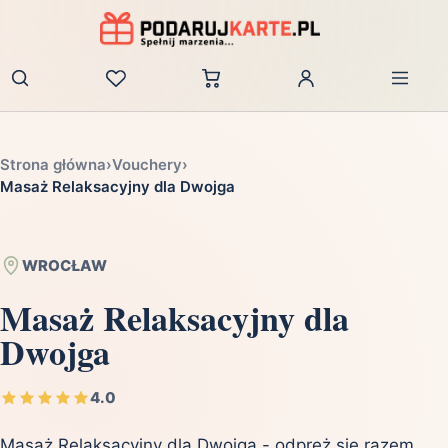
Zaloguj
Strona główna
›
Vouchery
›
Masaż Relaksacyjny dla Dwojga
WROCŁAW
Masaż Relaksacyjny dla
Dwojga
4.0
Masaż Relaksacyjny dla Dwojga - odpręż się razem