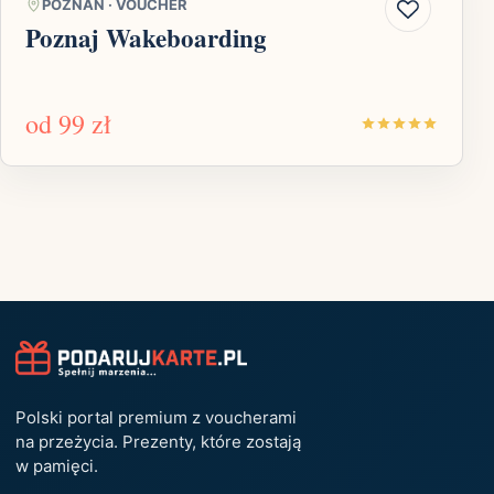
POZNAŃ
·
VOUCHER
Poznaj Wakeboarding
od
99 zł
Polski portal premium z voucherami
na przeżycia. Prezenty, które zostają
w pamięci.