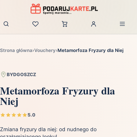
Zaloguj
Strona główna
›
Vouchery
›
Metamorfoza Fryzury dla Niej
BYDGOSZCZ
Metamorfoza Fryzury dla
Niej
5.0
Zmiana fryzury dla niej: od nudnego do
oszałamiającego looku!