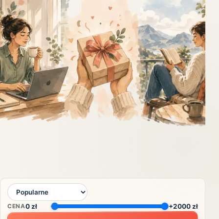
CENA
0
zł
+2000 zł