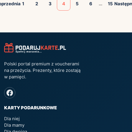
oprzednia
1
2
3
4
5
6
...
15
Następ
Polski portal premium z voucherami
na przeżycia. Prezenty, które zostają
w pamięci.
KARTY PODARUNKOWE
Dla niej
Dla mamy
Dla dwojga